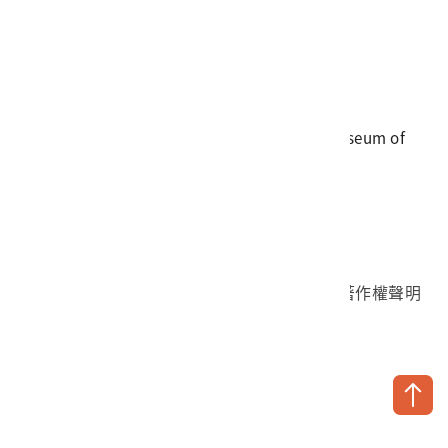
電話
06-3568889
傳真
06-3564981
地址
709025 臺南市安南區長和路一段250號
國立臺灣歷史博物館 著作權所有 © National Museum of
Taiwan History. All Rights reserved.
首頁於2023年12月更版
國立臺灣歷史博物館 Facebook 粉絲頁
國立臺灣歷史博物館 IG
國立臺灣歷史博物館 YouTube 頻道
問卷調查
個資保護
網路著作權聲明
隱私權宣告
網路安全政策