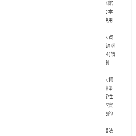
您的身份、與您進行連絡、提供您本館
各項相關服務及資訊，以及其他符合本
館組織章程所定業務等特定目的之使用
方式。
四、您可依個人資料保護法，就您的個人資
料向本館：(1)請求查詢或閱覽、(2)請求
製給複製本、(3)請求補充或更正、(4)請
求停止蒐集、處理及利用、(5)請求刪
除。
五、您可自由選擇是否提供本館您的個人資
料，但若您所提供之個人資料，經檢舉
或本館發現不足以確認您的身分真實性
或其他個人資料冒用、盜用、資料不實
等情形，本館有權暫時停止提供對您的
服務，若有不便之處敬請見諒。
六、您瞭解此一同意書符合個人資料保護法