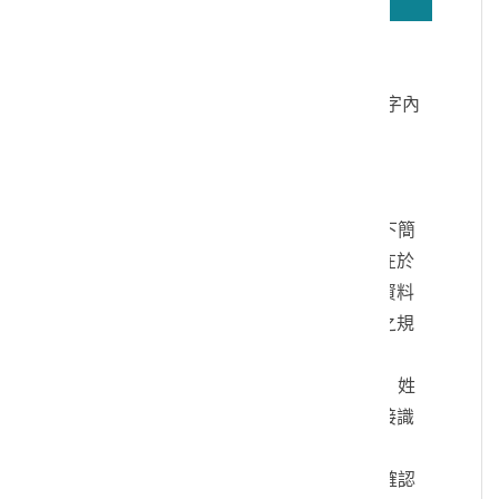
若無法正確播放驗證碼文字語音，請按
驗證碼文字連結
讀取驗證碼文字內
容
個人資料蒐集說明：
一、文化部及國立臺灣歷史博物館（以下簡
稱本館）取得您的個人資料，目的在於
本館進行相關訊息提供，您的個人資料
是受到個人資料保護法及相關法令之規
範。
二、您可依您的需要提供以下個人資料：姓
名、連絡方式或其他得以直接或間接識
別您個人之資料。
三、您同意本館以您所提供的個人資料確認