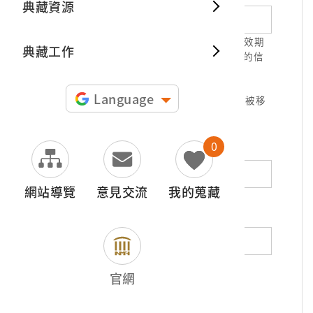
典藏資源
典藏出
1.請正確填寫以利確認信件寄達，並請於有效期
典藏工作
限( 7天 )內，完成信件驗證。凡未經您確認的信
件，本信箱將不予受理。
2.若您使用免費信箱(例如QQ、iCloud、
Language
yahoo、pchome信箱等)，本館的回信可能被移
至垃圾信件，或無法寄達，敬請留意。
0
地址（非必填）
網站導覽
意見交流
我的蒐藏
電話（非必填）
若為市內電話，請填寫區域號碼，如：02-
官網
12345678
*
內容（必填）