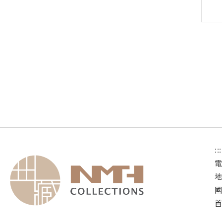
:::
國
首