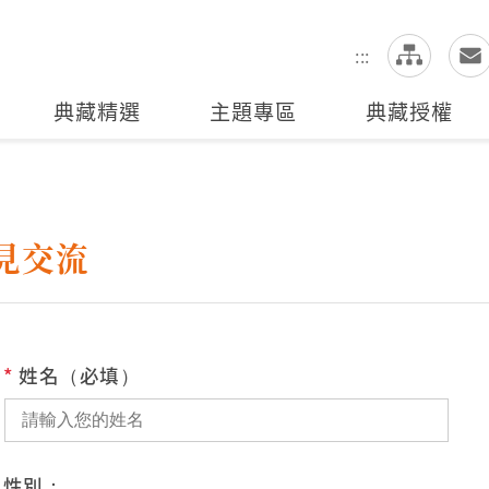
網
全站搜尋
:::
典藏精選
主題專區
典藏授權
見交流
*
姓名（必填）
性別：