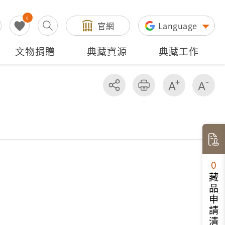
0
官網
Language
文物捐贈
典藏資源
典藏工作
分享
友善列印
增加字級
減
0
藏品申請清單