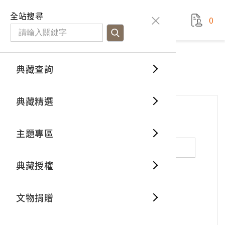
國立臺灣歷史博物館
查
全站搜尋
0
藏品檢
特色館
臺灣與
空間篇
申請說
捐贈流
Open D
典藏概
網站服務
意見交流
典藏查詢
分類瀏
重要古
看得見
時間篇
操作指
我要捐
3D數位
典藏制
意見交流
典藏精選
一般古
藏品故
人間篇
開始申
常見問
電子書
文物典
*
姓名（必填）
主題專區
世界記
影音專
案件進
典藏網
保存維
典藏授權
熱門藏
常見問
典藏空
性別：
男
女
X
不公開
文物捐贈
典藏專
*
電子郵件（必填）