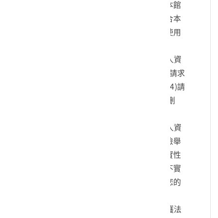
您的身份、與您進行連絡、提供您本館
各項相關服務及資訊，以及其他符合本
館組織章程所定業務等特定目的之使用
方式。
四、您可依個人資料保護法，就您的個人資
料向本館：(1)請求查詢或閱覽、(2)請求
製給複製本、(3)請求補充或更正、(4)請
求停止蒐集、處理及利用、(5)請求刪
除。
五、您可自由選擇是否提供本館您的個人資
料，但若您所提供之個人資料，經檢舉
或本館發現不足以確認您的身分真實性
或其他個人資料冒用、盜用、資料不實
等情形，本館有權暫時停止提供對您的
服務，若有不便之處敬請見諒。
六、您瞭解此一同意書符合個人資料保護法