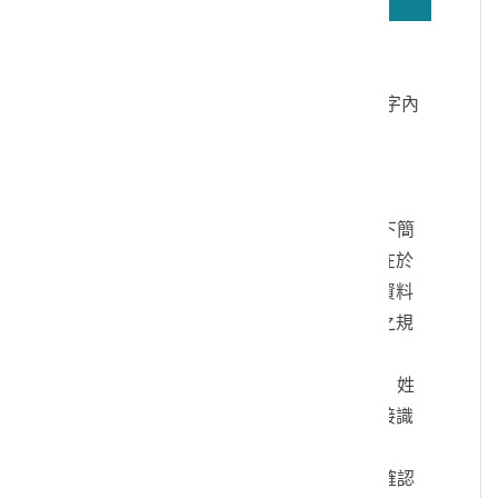
若無法正確播放驗證碼文字語音，請按
驗證碼文字連結
讀取驗證碼文字內
容
個人資料蒐集說明：
一、文化部及國立臺灣歷史博物館（以下簡
稱本館）取得您的個人資料，目的在於
本館進行相關訊息提供，您的個人資料
是受到個人資料保護法及相關法令之規
範。
二、您可依您的需要提供以下個人資料：姓
名、連絡方式或其他得以直接或間接識
別您個人之資料。
三、您同意本館以您所提供的個人資料確認