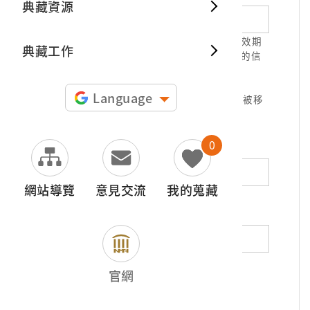
典藏資源
典藏出
1.請正確填寫以利確認信件寄達，並請於有效期
典藏工作
限( 7天 )內，完成信件驗證。凡未經您確認的信
件，本信箱將不予受理。
2.若您使用免費信箱(例如QQ、iCloud、
Language
yahoo、pchome信箱等)，本館的回信可能被移
至垃圾信件，或無法寄達，敬請留意。
0
地址（非必填）
網站導覽
意見交流
我的蒐藏
電話（非必填）
若為市內電話，請填寫區域號碼，如：02-
官網
12345678
*
內容（必填）