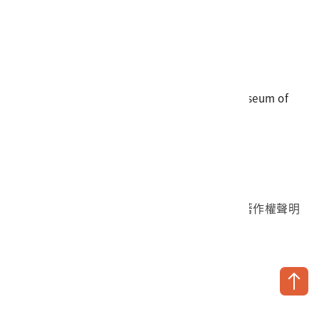
電話
06-3568889
傳真
06-3564981
地址
709025 臺南市安南區長和路一段250號
國立臺灣歷史博物館 著作權所有 © National Museum of
Taiwan History. All Rights reserved.
首頁於2023年12月更版
國立臺灣歷史博物館 Facebook 粉絲頁
國立臺灣歷史博物館 IG
國立臺灣歷史博物館 YouTube 頻道
問卷調查
個資保護
網路著作權聲明
隱私權宣告
網路安全政策