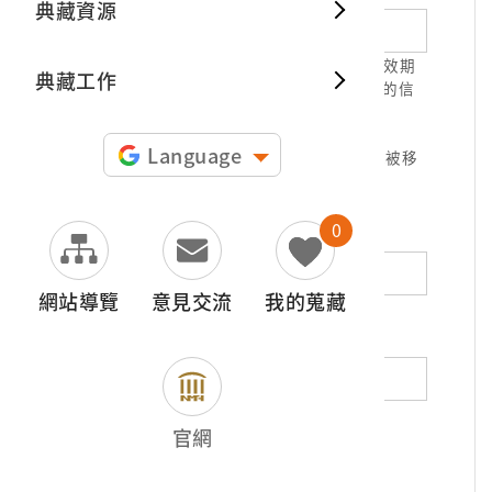
典藏資源
典藏出
1.請正確填寫以利確認信件寄達，並請於有效期
典藏工作
限( 7天 )內，完成信件驗證。凡未經您確認的信
件，本信箱將不予受理。
2.若您使用免費信箱(例如QQ、iCloud、
Language
yahoo、pchome信箱等)，本館的回信可能被移
至垃圾信件，或無法寄達，敬請留意。
0
地址（非必填）
網站導覽
意見交流
我的蒐藏
電話（非必填）
若為市內電話，請填寫區域號碼，如：02-
官網
12345678
*
內容（必填）