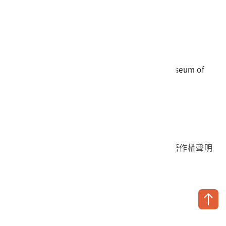
電話
06-3568889
傳真
06-3564981
地址
709025 臺南市安南區長和路一段250號
國立臺灣歷史博物館 著作權所有 © National Museum of
Taiwan History. All Rights reserved.
首頁於2023年12月更版
國立臺灣歷史博物館 Facebook 粉絲頁
國立臺灣歷史博物館 IG
國立臺灣歷史博物館 YouTube 頻道
問卷調查
個資保護
網路著作權聲明
隱私權宣告
網路安全政策