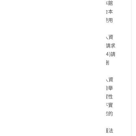
您的身份、與您進行連絡、提供您本館
各項相關服務及資訊，以及其他符合本
館組織章程所定業務等特定目的之使用
方式。
四、您可依個人資料保護法，就您的個人資
料向本館：(1)請求查詢或閱覽、(2)請求
製給複製本、(3)請求補充或更正、(4)請
求停止蒐集、處理及利用、(5)請求刪
除。
五、您可自由選擇是否提供本館您的個人資
料，但若您所提供之個人資料，經檢舉
或本館發現不足以確認您的身分真實性
或其他個人資料冒用、盜用、資料不實
等情形，本館有權暫時停止提供對您的
服務，若有不便之處敬請見諒。
六、您瞭解此一同意書符合個人資料保護法