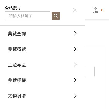
國立臺灣歷史博物館
查
全站搜尋
0
藏品檢
特色館
臺灣與
空間篇
申請說
捐贈流
Open D
典藏概
網站服務
意見交流
典藏查詢
分類瀏
重要古
看得見
時間篇
操作指
我要捐
3D數位
典藏制
意見交流
典藏精選
一般古
藏品故
人間篇
開始申
常見問
電子書
文物典
*
姓名（必填）
主題專區
世界記
影音專
案件進
典藏網
保存維
典藏授權
熱門藏
常見問
典藏空
性別：
男
女
X
不公開
文物捐贈
典藏專
*
電子郵件（必填）