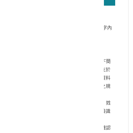
若無法正確播放驗證碼文字語音，請按
驗證碼文字連結
讀取驗證碼文字內
容
個人資料蒐集說明：
一、文化部及國立臺灣歷史博物館（以下簡
稱本館）取得您的個人資料，目的在於
本館進行相關訊息提供，您的個人資料
是受到個人資料保護法及相關法令之規
範。
二、您可依您的需要提供以下個人資料：姓
名、連絡方式或其他得以直接或間接識
別您個人之資料。
三、您同意本館以您所提供的個人資料確認