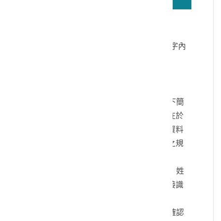
若無法正確播放驗證碼文字語音，請按
驗證碼文字連結
讀取驗證碼文字內
容
個人資料蒐集說明：
一、文化部及國立臺灣歷史博物館（以下簡
稱本館）取得您的個人資料，目的在於
本館進行相關訊息提供，您的個人資料
是受到個人資料保護法及相關法令之規
範。
二、您可依您的需要提供以下個人資料：姓
名、連絡方式或其他得以直接或間接識
別您個人之資料。
三、您同意本館以您所提供的個人資料確認