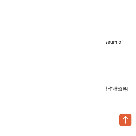
電話
06-3568889
傳真
06-3564981
地址
709025 臺南市安南區長和路一段250號
國立臺灣歷史博物館 著作權所有 © National Museum of
Taiwan History. All Rights reserved.
首頁於2023年12月更版
國立臺灣歷史博物館 Facebook 粉絲頁
國立臺灣歷史博物館 IG
國立臺灣歷史博物館 YouTube 頻道
問卷調查
個資保護
網路著作權聲明
隱私權宣告
網路安全政策