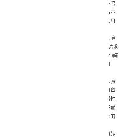
您的身份、與您進行連絡、提供您本館
各項相關服務及資訊，以及其他符合本
館組織章程所定業務等特定目的之使用
方式。
四、您可依個人資料保護法，就您的個人資
料向本館：(1)請求查詢或閱覽、(2)請求
製給複製本、(3)請求補充或更正、(4)請
求停止蒐集、處理及利用、(5)請求刪
除。
五、您可自由選擇是否提供本館您的個人資
料，但若您所提供之個人資料，經檢舉
或本館發現不足以確認您的身分真實性
或其他個人資料冒用、盜用、資料不實
等情形，本館有權暫時停止提供對您的
服務，若有不便之處敬請見諒。
六、您瞭解此一同意書符合個人資料保護法