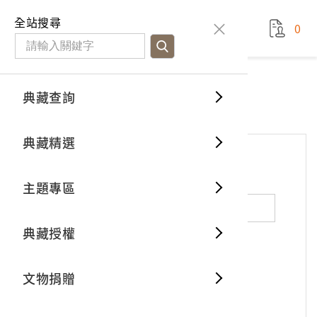
國立臺灣歷史博物館
查
全站搜尋
0
藏品檢
特色館
臺灣與
空間篇
申請說
捐贈流
Open D
典藏概
網站服務
意見交流
典藏查詢
分類瀏
重要古
看得見
時間篇
操作指
我要捐
3D數位
典藏制
意見交流
典藏精選
一般古
藏品故
人間篇
開始申
常見問
電子書
文物典
*
姓名（必填）
主題專區
世界記
影音專
案件進
典藏網
保存維
典藏授權
熱門藏
常見問
典藏空
性別：
男
女
X
不公開
文物捐贈
典藏專
*
電子郵件（必填）