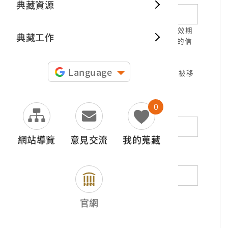
典藏資源
典藏出
1.請正確填寫以利確認信件寄達，並請於有效期
典藏工作
限( 7天 )內，完成信件驗證。凡未經您確認的信
件，本信箱將不予受理。
2.若您使用免費信箱(例如QQ、iCloud、
Language
yahoo、pchome信箱等)，本館的回信可能被移
至垃圾信件，或無法寄達，敬請留意。
0
地址（非必填）
網站導覽
意見交流
我的蒐藏
電話（非必填）
若為市內電話，請填寫區域號碼，如：02-
官網
12345678
*
內容（必填）