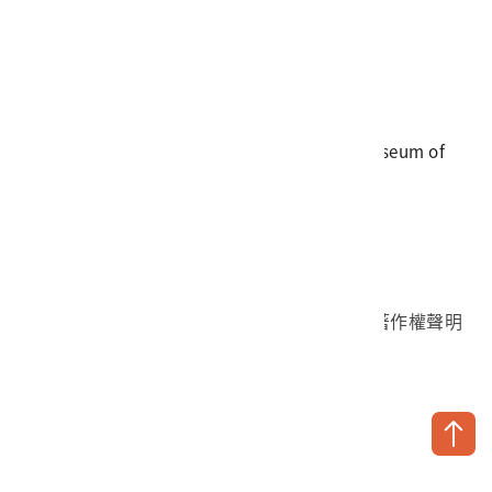
電話
06-3568889
傳真
06-3564981
地址
709025 臺南市安南區長和路一段250號
國立臺灣歷史博物館 著作權所有 © National Museum of
Taiwan History. All Rights reserved.
首頁於2023年12月更版
國立臺灣歷史博物館 Facebook 粉絲頁
國立臺灣歷史博物館 IG
國立臺灣歷史博物館 YouTube 頻道
問卷調查
個資保護
網路著作權聲明
隱私權宣告
網路安全政策