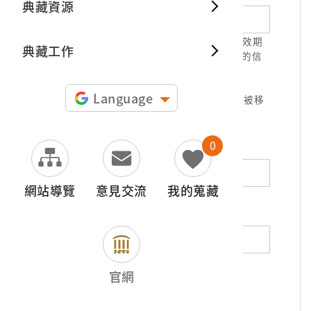
典藏資源
典藏出
1.請正確填寫以利確認信件寄達，並請於有效期
典藏工作
限( 7天 )內，完成信件驗證。凡未經您確認的信
件，本信箱將不予受理。
2.若您使用免費信箱(例如QQ、iCloud、
Language
yahoo、pchome信箱等)，本館的回信可能被移
至垃圾信件，或無法寄達，敬請留意。
0
地址（非必填）
網站導覽
意見交流
我的蒐藏
電話（非必填）
若為市內電話，請填寫區域號碼，如：02-
官網
12345678
*
內容（必填）