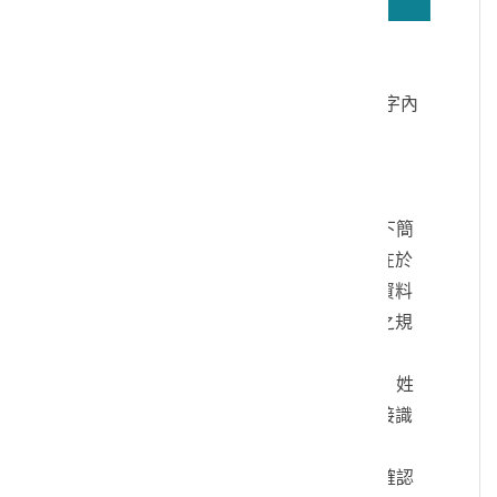
若無法正確播放驗證碼文字語音，請按
驗證碼文字連結
讀取驗證碼文字內
容
個人資料蒐集說明：
一、文化部及國立臺灣歷史博物館（以下簡
稱本館）取得您的個人資料，目的在於
本館進行相關訊息提供，您的個人資料
是受到個人資料保護法及相關法令之規
範。
二、您可依您的需要提供以下個人資料：姓
名、連絡方式或其他得以直接或間接識
別您個人之資料。
三、您同意本館以您所提供的個人資料確認