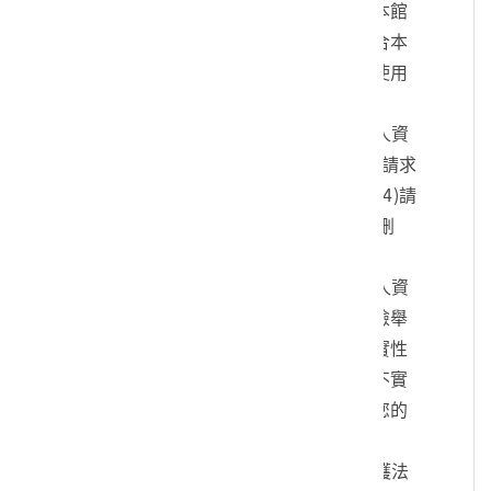
您的身份、與您進行連絡、提供您本館
各項相關服務及資訊，以及其他符合本
館組織章程所定業務等特定目的之使用
方式。
四、您可依個人資料保護法，就您的個人資
料向本館：(1)請求查詢或閱覽、(2)請求
製給複製本、(3)請求補充或更正、(4)請
求停止蒐集、處理及利用、(5)請求刪
除。
五、您可自由選擇是否提供本館您的個人資
料，但若您所提供之個人資料，經檢舉
或本館發現不足以確認您的身分真實性
或其他個人資料冒用、盜用、資料不實
等情形，本館有權暫時停止提供對您的
服務，若有不便之處敬請見諒。
六、您瞭解此一同意書符合個人資料保護法