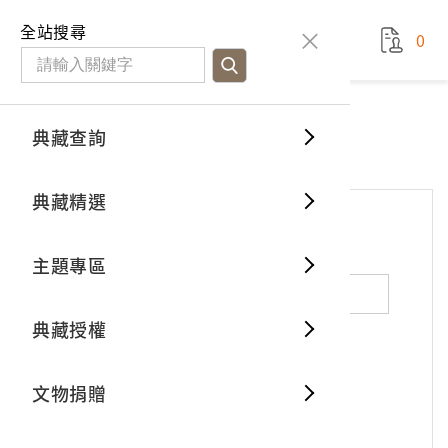
國立臺灣歷史博物館
查
全站搜尋
0
藏品檢
特色館
臺灣與
空間篇
申請說
捐贈流
Open D
典藏概
網站服務
意見交流
典藏查詢
分類瀏
重要古
看得見
時間篇
操作指
我要捐
3D數位
典藏制
意見交流
典藏精選
一般古
藏品故
人間篇
開始申
常見問
電子書
文物典
*
姓名（必填）
主題專區
世界記
影音專
案件進
典藏網
保存維
典藏授權
熱門藏
常見問
典藏空
性別：
男
女
X
不公開
文物捐贈
典藏專
*
電子郵件（必填）