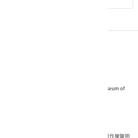
回典藏查詢
電話
06-3568889
傳真
06-3564981
地址
709025 臺南市安南區長和路一段250號
國立臺灣歷史博物館 著作權所有 © National Museum of
Taiwan History. All Rights reserved.
首頁於2023年12月更版
國立臺灣歷史博物館 Facebook 粉絲頁
國立臺灣歷史博物館 IG
國立臺灣歷史博物館 YouTube 頻道
問卷調查
個資保護
網路著作權聲明