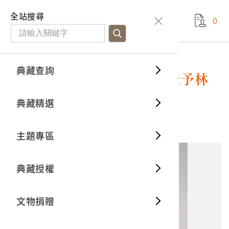
國立臺灣歷史博物館
查
全站搜尋
0
藏品檢
特色館
臺灣與
空間篇
申請說
捐贈流
Open D
典藏概
典藏查詢
藏品資料
典藏查詢
分類瀏
重要古
看得見
時間篇
操作指
我要捐
3D數位
典藏制
昭和15年11月10日總督府授予林
茂生表彰狀
典藏精選
一般古
藏品故
人間篇
開始申
常見問
電子書
文物典
0
意見回饋
加入蒐藏
主題專區
世界記
影音專
案件進
典藏網
保存維
典藏授權
熱門藏
常見問
典藏空
文物捐贈
典藏專