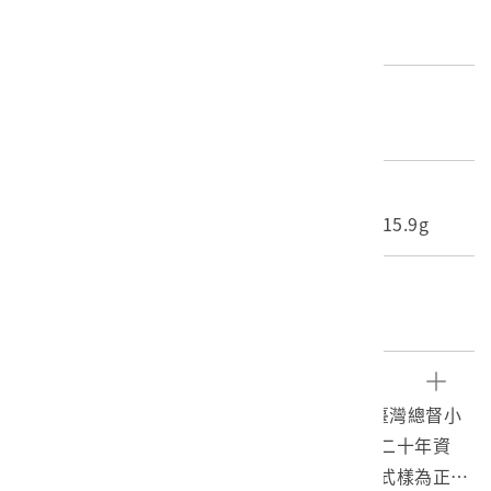
歷史分期
1926-1945（日本時代-昭和時期）
材質
紙質
尺寸/重量
長度(X軸):39.2cm 寬度(Y軸):27.1cm 重量:15.9g
關鍵字
林茂生、小林躋造、紀元二千六百年
文物描述
1.本件為昭和15年（西元1940年）11月10日臺灣總督小
林躋造贈予林茂生表彰狀，勉勵其從事公務逾二十年資
歷，贈木杯一只，並蓋「臺灣總督」章，獎狀式樣為正上