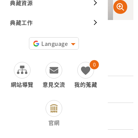
典藏資源
典藏出
典藏工作
申請授權
Language
文物名稱
0
昭和15年11月10日總督府授予林茂生表彰狀
網站導覽
意見交流
我的蒐藏
登錄號
2023.032.0010
類別
器物類 > 政治社教
官網