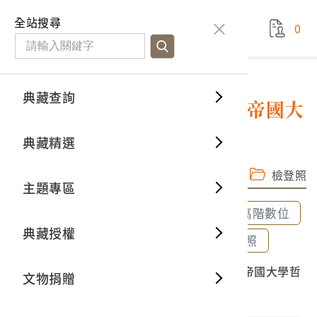
國立臺灣歷史博物館
查
全站搜尋
0
藏品檢
特色館
臺灣與
空間篇
申請說
捐贈流
Open D
典藏概
典藏查詢
藏品資料
典藏查詢
分類瀏
重要古
看得見
時間篇
操作指
我要捐
3D數位
典藏制
大正5年7月10日林茂生東京帝國大
學哲學科修業完成證書
典藏精選
一般古
藏品故
人間篇
開始申
常見問
電子書
文物典
完整子圖
高階數位檔
檢登照
主題專區
世界記
影音專
案件進
典藏網
保存維
全部選取
全部清除
選取600dpi高階數位
典藏授權
熱門藏
常見問
典藏空
選取300dpi中階數位
選取72dpi檢登照
2023.032.0005 大正5年7月10日林茂生東京帝國大學哲
文物捐贈
典藏專
學科修業完成證書