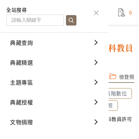
國立臺灣歷史博物館
查
全站搜尋
0
藏品檢
特色館
臺灣與
空間篇
申請說
捐贈流
Open D
典藏概
典藏查詢
藏品資料
典藏查詢
分類瀏
重要古
看得見
時間篇
操作指
我要捐
3D數位
典藏制
大正2年9月12日林茂生英語科教員
許可證書
典藏精選
一般古
藏品故
人間篇
開始申
常見問
電子書
文物典
完整子圖
高階數位檔
檢登照
主題專區
世界記
影音專
案件進
典藏網
保存維
全部選取
全部清除
選取600dpi高階數位
典藏授權
熱門藏
常見問
典藏空
選取300dpi中階數位
選取72dpi檢登照
2023.032.0004 大正2年9月12日林茂生英語科教員許可
文物捐贈
典藏專
證書