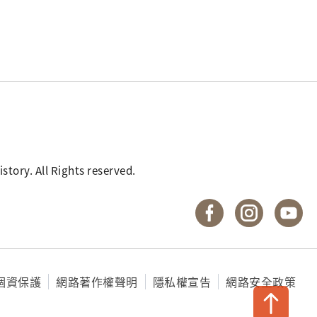
. All Rights reserved.
國立臺灣歷史博物館 
國立臺灣歷
國
個資保護
網路著作權聲明
隱私權宣告
網路安全政策