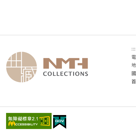
:::
國
首