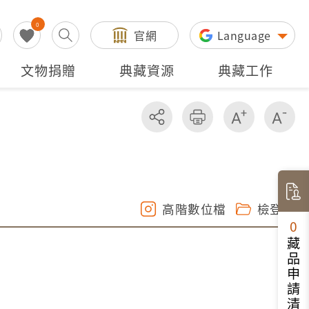
0
官網
Language
文物捐贈
典藏資源
典藏工作
分享
友善列印
增加字級
減
高階數位檔
檢登照
0
藏品申請清單