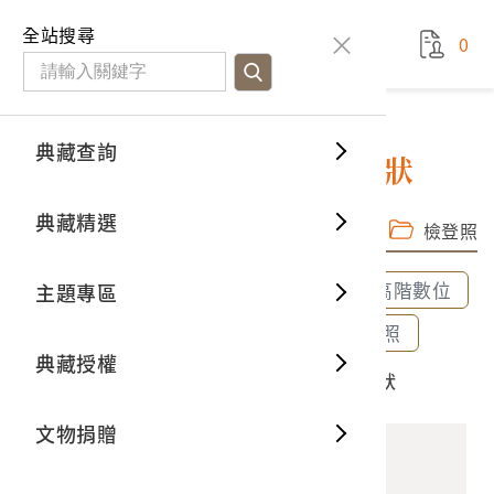
國立臺灣歷史博物館
查
全站搜尋
0
藏品檢
特色館
臺灣與
空間篇
申請說
捐贈流
Open D
典藏概
典藏查詢
藏品資料
典藏查詢
分類瀏
重要古
看得見
時間篇
操作指
我要捐
3D數位
典藏制
1963年徐石慶溪湖鎮公所獎狀
典藏精選
完整子圖
高階數位檔
一般古
藏品故
人間篇
開始申
常見問
電子書
文物典
檢登照
全部選取
全部清除
選取600dpi高階數位
主題專區
世界記
影音專
案件進
典藏網
保存維
選取300dpi中階數位
選取72dpi檢登照
典藏授權
熱門藏
常見問
典藏空
2023.027.0012 1963年徐石慶溪湖鎮公所獎狀
文物捐贈
典藏專