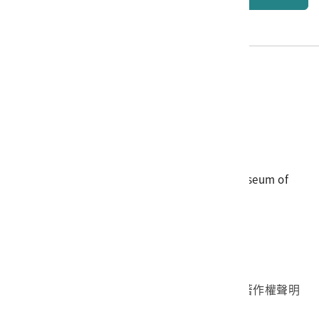
電話
06-3568889
傳真
06-3564981
地址
709025 臺南市安南區長和路一段250號
國立臺灣歷史博物館 著作權所有 © National Museum of
Taiwan History. All Rights reserved.
首頁於2023年12月更版
國立臺灣歷史博物館 Facebook 粉絲頁
國立臺灣歷史博物館 IG
國立臺灣歷史博物館 YouTube 頻道
問卷調查
個資保護
網路著作權聲明
隱私權宣告
網路安全政策