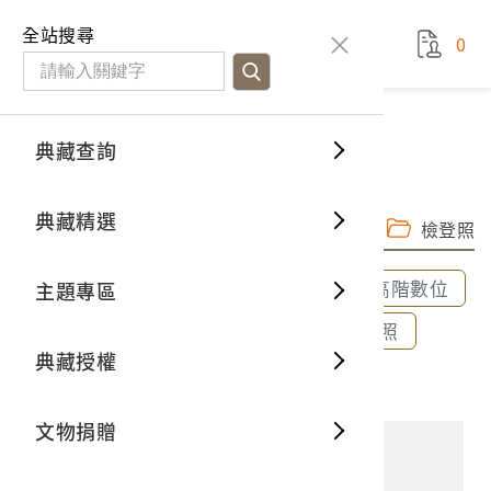
國立臺灣歷史博物館
查
全站搜尋
0
藏品檢
特色館
臺灣與
空間篇
申請說
捐贈流
Open D
典藏概
典藏查詢
藏品資料
典藏查詢
分類瀏
重要古
看得見
時間篇
操作指
我要捐
3D數位
典藏制
麗風唱片1973年月曆
典藏精選
完整子圖
高階數位檔
一般古
藏品故
人間篇
開始申
常見問
電子書
文物典
檢登照
全部選取
全部清除
選取600dpi高階數位
主題專區
世界記
影音專
案件進
典藏網
保存維
選取300dpi中階數位
選取72dpi檢登照
典藏授權
熱門藏
常見問
典藏空
2022.027.0116 麗風唱片1973年月曆
文物捐贈
典藏專