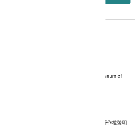
電話
06-3568889
傳真
06-3564981
地址
709025 臺南市安南區長和路一段250號
國立臺灣歷史博物館 著作權所有 © National Museum of
Taiwan History. All Rights reserved.
首頁於2023年12月更版
國立臺灣歷史博物館 Facebook 粉絲頁
國立臺灣歷史博物館 IG
國立臺灣歷史博物館 YouTube 頻道
問卷調查
個資保護
網路著作權聲明
隱私權宣告
網路安全政策