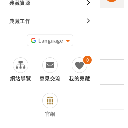
典藏資源
典藏出
典藏工作
申請授權
Language
文物名稱
林萬生著《純愛姻緣》
0
登錄號
2022.027.0111
網站導覽
意見交流
我的蒐藏
類別
圖書文獻類 > 書籍 > 語文
官網
歷史分期
1926-1945（日本時代-昭和時期）