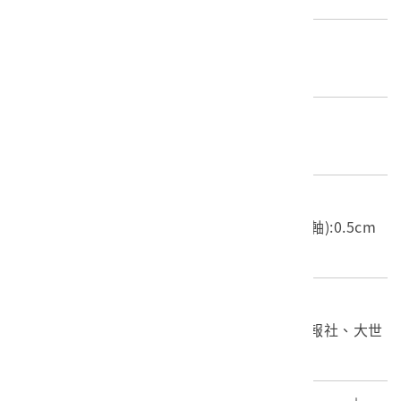
年份描述
昭和十四年三月十一日發行
材質
書籍
尺寸/重量
長度(X軸):13cm 寬度(Y軸):18.9cm 高度(Z軸):0.5cm
重量:51.8g
關鍵字
林萬生、酒後的的趣話、純愛姻緣、臺灣新民報社、大世
界美術館