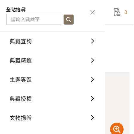
國立臺灣歷史博物館
查
全站搜尋
0
藏品檢
特色館
臺灣與
空間篇
申請說
捐贈流
Open D
典藏概
典藏查詢
藏品資料
典藏查詢
分類瀏
重要古
看得見
時間篇
操作指
我要捐
3D數位
典藏制
林萬生著《純愛姻緣》
典藏精選
0
意見回饋
加入蒐藏
一般古
藏品故
人間篇
開始申
常見問
電子書
文物典
主題專區
世界記
影音專
案件進
典藏網
保存維
典藏授權
熱門藏
常見問
典藏空
文物捐贈
典藏專