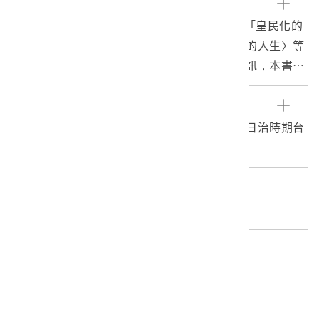
文物描述
1.本書為林萬生著作《純愛姻緣》，書名頁有「皇民化的
作品」字樣，收錄小說〈純愛姻緣〉、〈裏町的人生〉等
散文隨筆、〈述懷〉等傳統漢詩，依版權頁資訊，本書於
昭和14年（1939年）3月8日印刷、3月11日發行，林萬生
自行出版發行，發行所為大世界美術館，印刷所為臺灣新
參考資料
民報社，定價3錢，版權頁蓋有「經售處 嘉義市西市場口
蔡佩均，〈《運命》〉，收錄於柳書琴等著《日治時期台
玉珍書店」印章。
灣現代文學辭典》，頁330-331。
2．林萬生，臺南學甲人，日治時期通俗小說家，曾擔任
《風月報》編輯，除《酒後的趣話》與《純愛姻緣》外，
編目者
亦著有《運命》、《一封的怪函》（日文）等書，多以男
呂怡屏
女戀愛問題為題材，並多以中文撰寫，文體混融「傳統漢
文」、「臺灣式漢文」及「日式漢文」。
編目日期
2023/12/14