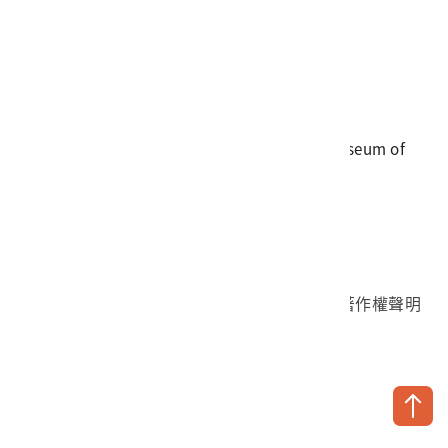
電話
06-3568889
傳真
06-3564981
地址
709025 臺南市安南區長和路一段250號
國立臺灣歷史博物館 著作權所有 © National Museum of
Taiwan History. All Rights reserved.
首頁於2023年12月更版
國立臺灣歷史博物館 Facebook 粉絲頁
國立臺灣歷史博物館 IG
國立臺灣歷史博物館 YouTube 頻道
問卷調查
個資保護
網路著作權聲明
隱私權宣告
網路安全政策