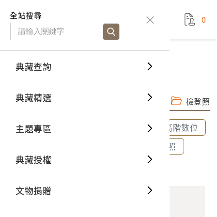
國立臺灣歷史博物館
查
全站搜尋
0
藏品檢
特色館
臺灣與
空間篇
申請說
捐贈流
Open D
典藏概
典藏查詢
藏品資料
典藏查詢
分類瀏
重要古
看得見
時間篇
操作指
我要捐
3D數位
典藏制
牙科用不鏽鋼彎角鑷子
典藏精選
完整子圖
高階數位檔
一般古
藏品故
人間篇
開始申
常見問
電子書
文物典
檢登照
全部選取
全部清除
選取600dpi高階數位
主題專區
世界記
影音專
案件進
典藏網
保存維
選取300dpi中階數位
選取72dpi檢登照
典藏授權
熱門藏
常見問
典藏空
2022.024.0093 牙科用不鏽鋼彎角鑷子
文物捐贈
典藏專