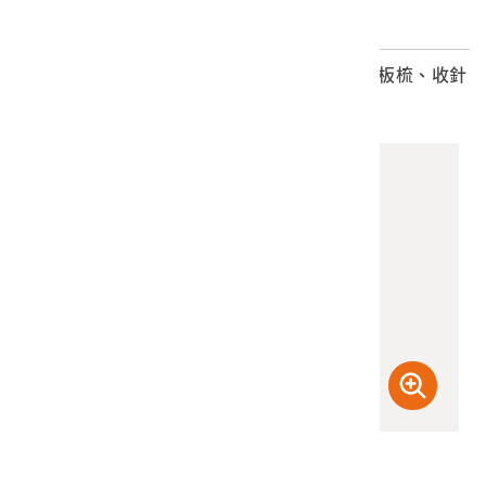
2022.014.0014.0005 手搖橫編織機勾針、線板梳、收針
扒
(檢登照) 72dpi