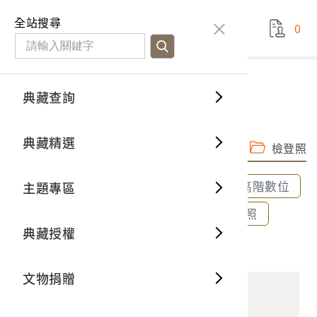
國立臺灣歷史博物館
查
全站搜尋
0
藏品檢
特色館
臺灣與
空間篇
申請說
捐贈流
Open D
典藏概
典藏查詢
藏品資料
典藏查詢
分類瀏
重要古
看得見
時間篇
操作指
我要捐
3D數位
典藏制
手搖橫編機
典藏精選
完整子圖
高階數位檔
一般古
藏品故
人間篇
開始申
常見問
電子書
文物典
檢登照
全部選取
全部清除
選取600dpi高階數位
主題專區
世界記
影音專
案件進
典藏網
保存維
選取300dpi中階數位
選取72dpi檢登照
典藏授權
熱門藏
常見問
典藏空
2022.014.0014 手搖橫編機
文物捐贈
典藏專