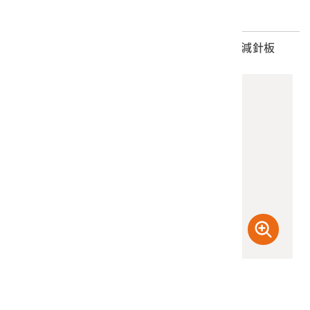
2022.014.0014.0006 手搖橫編織機開針板、減針板
(檢登照) 72dpi