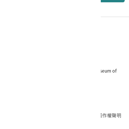
電話
06-3568889
傳真
06-3564981
地址
709025 臺南市安南區長和路一段250號
國立臺灣歷史博物館 著作權所有 © National Museum of
Taiwan History. All Rights reserved.
首頁於2023年12月更版
國立臺灣歷史博物館 Facebook 粉絲頁
國立臺灣歷史博物館 IG
國立臺灣歷史博物館 YouTube 頻道
問卷調查
個資保護
網路著作權聲明
隱私權宣告
網路安全政策