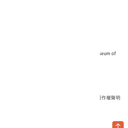
電話
06-3568889
傳真
06-3564981
地址
709025 臺南市安南區長和路一段250號
國立臺灣歷史博物館 著作權所有 © National Museum of
Taiwan History. All Rights reserved.
首頁於2023年12月更版
國立臺灣歷史博物館 Facebook 粉絲頁
國立臺灣歷史博物館 IG
國立臺灣歷史博物館 YouTube 頻道
問卷調查
個資保護
網路著作權聲明
隱私權宣告
網路安全政策