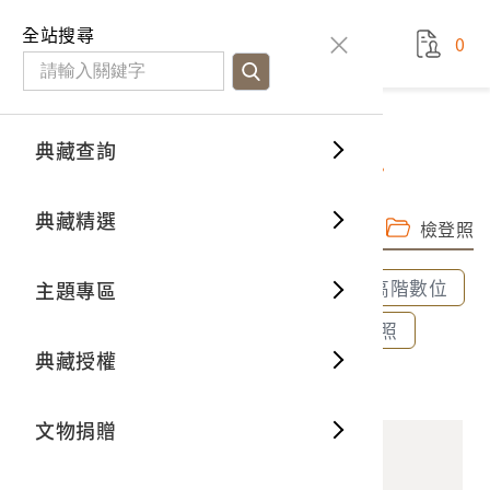
國立臺灣歷史博物館
查
全站搜尋
0
藏品檢
特色館
臺灣與
空間篇
申請說
捐贈流
Open D
典藏概
典藏查詢
藏品資料
典藏查詢
分類瀏
重要古
看得見
時間篇
操作指
我要捐
3D數位
典藏制
文教局學務課編《日廈會話》
典藏精選
完整子圖
高階數位檔
一般古
藏品故
人間篇
開始申
常見問
電子書
文物典
檢登照
全部選取
全部清除
選取600dpi高階數位
主題專區
世界記
影音專
案件進
典藏網
保存維
選取300dpi中階數位
選取72dpi檢登照
典藏授權
熱門藏
常見問
典藏空
2021.055.0034 文教局學務課編《日廈會話》
文物捐贈
典藏專