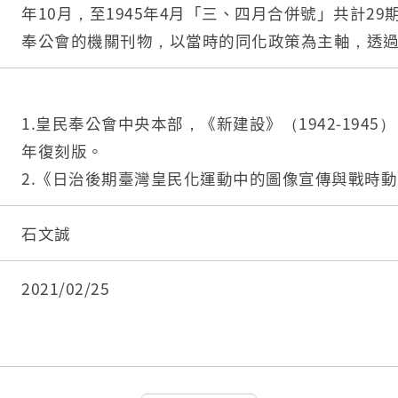
年10月，至1945年4月「三、四月合併號」共計2
奉公會的機關刊物，以當時的同化政策為主軸，透
述，並廣邀讀者投稿，其中共有17卷內含漫畫徵求，
2. 本館目前無相關館藏，但有部分皇民奉公會發行
3. 此刊物含大量漫畫圖文，可提供圖像漫畫研究及
1.皇民奉公會中央本部，《新建設》（1942-1945
理解當時的政治思想及臺灣圖像、漫畫發展。
年復刻版。
2.《日治後期臺灣皇民化運動中的圖像宣傳與戰時動員(19
畫和海報為中心》，古蕙華，國立台灣師範大學歷史
1。
石文誠
2021/02/25