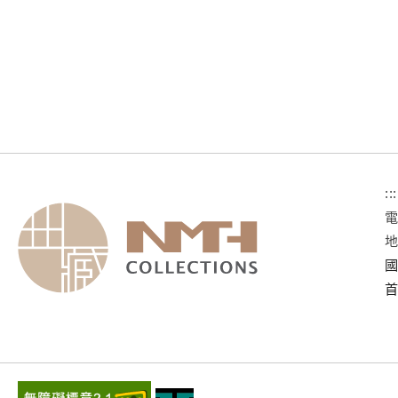
:::
國
首