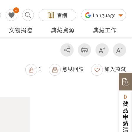
0
官網
Language
文物捐贈
典藏資源
典藏工作
分享
友善列印
增加字級
減
1
意見回饋
加入蒐藏
0
藏品申請清單