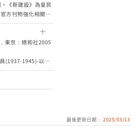
9期。《新建設》為皇民
過官方刊物強化相關論
漫畫作品達32則。
之宣傳海報。
廣告海報宣傳分析，以
），東京：總和社2005
37-1945)-以漫
學系碩士論文，201
最後更新日期：
2025/03/13