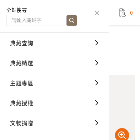
國立臺灣歷史博物館
查
全站搜尋
0
藏品檢
特色館
臺灣與
空間篇
申請說
捐贈流
Open D
典藏概
典藏查詢
藏品資料
典藏查詢
分類瀏
重要古
看得見
時間篇
操作指
我要捐
3D數位
典藏制
信封（弟阿曦致六琴五哥信）
典藏精選
1
意見回饋
加入蒐藏
一般古
藏品故
人間篇
開始申
常見問
電子書
文物典
主題專區
世界記
影音專
案件進
典藏網
保存維
典藏授權
熱門藏
常見問
典藏空
文物捐贈
典藏專