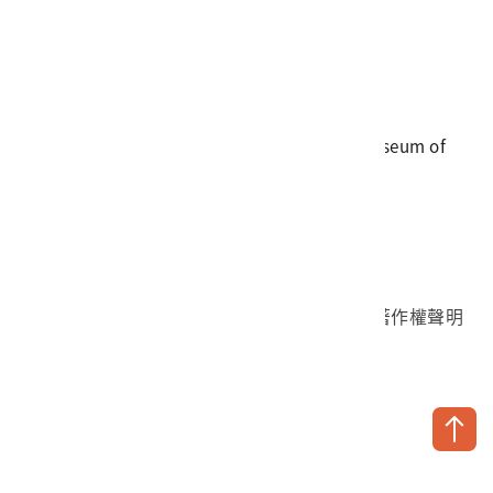
電話
06-3568889
傳真
06-3564981
地址
709025 臺南市安南區長和路一段250號
國立臺灣歷史博物館 著作權所有 © National Museum of
Taiwan History. All Rights reserved.
首頁於2023年12月更版
國立臺灣歷史博物館 Facebook 粉絲頁
國立臺灣歷史博物館 IG
國立臺灣歷史博物館 YouTube 頻道
問卷調查
個資保護
網路著作權聲明
隱私權宣告
網路安全政策