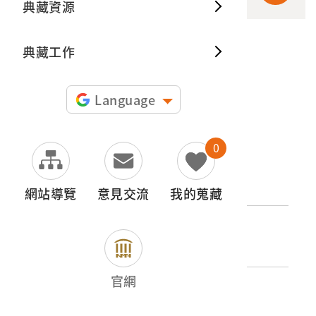
典藏資源
典藏出
典藏工作
申請授權
圖片授權聲明：
Language
0
文物名稱
信封（弟阿曦致六琴五哥信）
網站導覽
意見交流
我的蒐藏
登錄號
2020.032.0006
官網
類別
圖書文獻類 > 手稿 > 信札