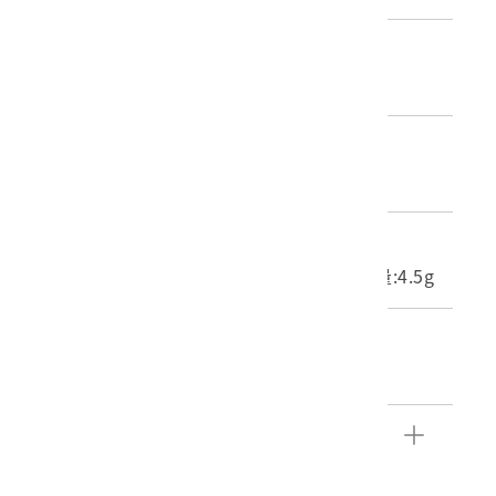
歷史分期
1875-1895（清代-光緒）
材質
紙質
尺寸/重量
長度(X軸):10cm 寬度(Y軸):21.6cm 重量:4.5g
關鍵字
乙未之役、羅六琴
文物描述
本組件為信封，上頭無任何文字書寫。