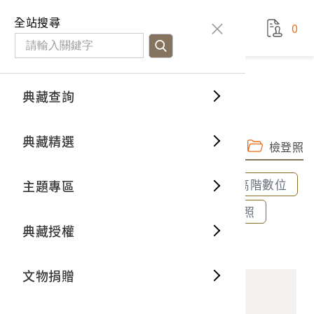
國立臺灣歷史博物館
查
全站搜尋
0
藏品檢
特色館
臺灣與
空間篇
申請說
捐贈流
Open D
典藏概
典藏查詢
藏品資料
典藏查詢
分類瀏
重要古
看得見
時間篇
操作指
我要捐
3D數位
典藏制
陶製臺灣南投菩提達摩神像
典藏精選
完整子圖
高階數位檔
一般古
藏品故
人間篇
開始申
常見問
電子書
文物典
檢登照
全部選取
全部清除
選取600dpi高階數位
主題專區
世界記
影音專
案件進
典藏網
保存維
選取300dpi中階數位
選取72dpi檢登照
典藏授權
熱門藏
常見問
典藏空
2020.006.0334 陶製臺灣南投菩提達摩神像
文物捐贈
典藏專