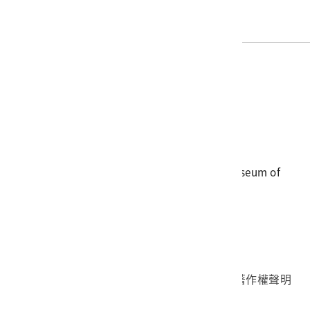
電話
06-3568889
傳真
06-3564981
地址
709025 臺南市安南區長和路一段250號
國立臺灣歷史博物館 著作權所有 © National Museum of
Taiwan History. All Rights reserved.
首頁於2023年12月更版
國立臺灣歷史博物館 Facebook 粉絲頁
國立臺灣歷史博物館 IG
國立臺灣歷史博物館 YouTube 頻道
問卷調查
個資保護
網路著作權聲明
隱私權宣告
網路安全政策