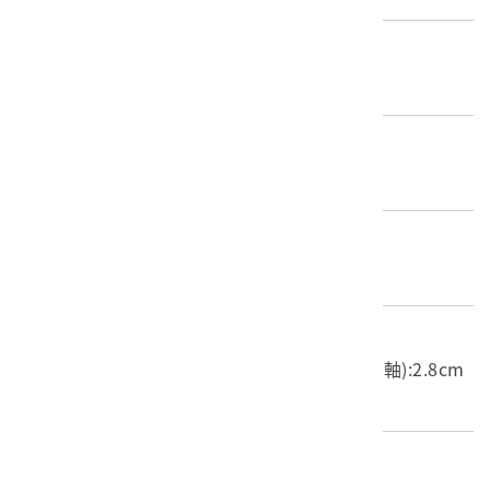
歷史分期
1926-1945（日本時代-昭和時期）
年份描述
不詳
材質
骨質
尺寸/重量
長度(X軸):5.3cm 寬度(Y軸):10.8cm 高度(Z軸):2.8cm
重量:33.7g
關鍵字