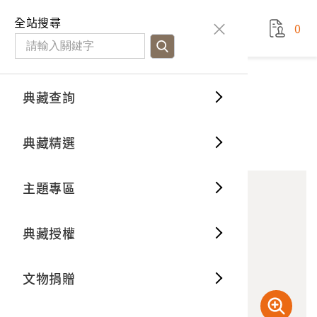
國立臺灣歷史博物館
查
全站搜尋
0
藏品檢
特色館
臺灣與
空間篇
申請說
捐贈流
Open D
典藏概
典藏查詢
藏品資料
典藏查詢
分類瀏
重要古
看得見
時間篇
操作指
我要捐
3D數位
典藏制
鹿角
典藏精選
10
意見回饋
加入蒐藏
一般古
藏品故
人間篇
開始申
常見問
電子書
文物典
主題專區
世界記
影音專
案件進
典藏網
保存維
典藏授權
熱門藏
常見問
典藏空
文物捐贈
典藏專