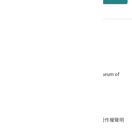
電話
06-3568889
傳真
06-3564981
地址
709025 臺南市安南區長和路一段250號
國立臺灣歷史博物館 著作權所有 © National Museum of
Taiwan History. All Rights reserved.
首頁於2023年12月更版
國立臺灣歷史博物館 Facebook 粉絲頁
國立臺灣歷史博物館 IG
國立臺灣歷史博物館 YouTube 頻道
問卷調查
個資保護
網路著作權聲明
隱私權宣告
網路安全政策