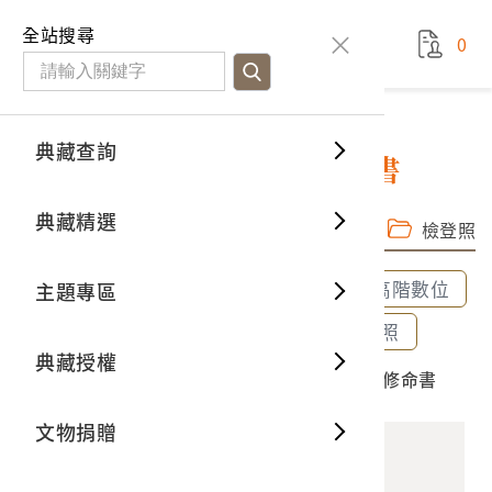
國立臺灣歷史博物館
查
全站搜尋
0
藏品檢
特色館
臺灣與
空間篇
申請說
捐贈流
Open D
典藏概
典藏查詢
藏品資料
典藏查詢
分類瀏
重要古
看得見
時間篇
操作指
我要捐
3D數位
典藏制
木雕降龍羅漢像壬戌年修命書
典藏精選
完整子圖
高階數位檔
一般古
藏品故
人間篇
開始申
常見問
電子書
文物典
檢登照
全部選取
全部清除
選取600dpi高階數位
主題專區
世界記
影音專
案件進
典藏網
保存維
選取300dpi中階數位
選取72dpi檢登照
典藏授權
熱門藏
常見問
典藏空
2017.001.1889.0002 木雕降龍羅漢像壬戌年修命書
文物捐贈
典藏專