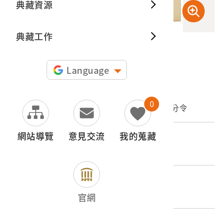
典藏資源
典藏出
典藏工作
申請授權
Language
文物名稱
0
大日本帝國臺灣總督府發布臺灣人民軍事犯處分令
網站導覽
意見交流
我的蒐藏
登錄號
2014.011.0002
類別
圖書文獻類 > 文書檔案 > 政府文書
官網