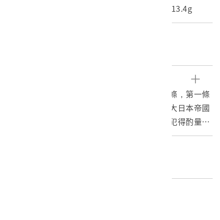
長度(X軸):96.5cm 寬度(Y軸):59.4cm 重量:13.4g
關鍵字
樺山資紀、乙未抗日、軍事犯
文物描述
本告示為發布臺灣人民軍事犯處分令，共計四條，第一條
為臺灣人民犯八項罪，當處死刑，主要是抗敵大日本帝國
軍隊或協助反抗者。第二條為犯第一條者未遂犯得酌量減
刑。第三條，第二條之處犯由軍法會議或臺灣總督府民政
局斷之。第四條為發布日期（1895/7/6）立即施行
編目者
陳怡宏
編目日期
2016/07/18