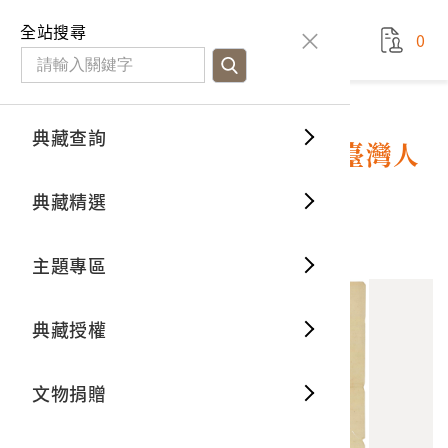
國立臺灣歷史博物館
查
全站搜尋
0
藏品檢
特色館
臺灣與
空間篇
申請說
捐贈流
Open D
典藏概
典藏查詢
藏品資料
典藏查詢
分類瀏
重要古
看得見
時間篇
操作指
我要捐
3D數位
典藏制
大日本帝國臺灣總督府發布臺灣人
民軍事犯處分令
典藏精選
一般古
藏品故
人間篇
開始申
常見問
電子書
文物典
10
意見回饋
加入蒐藏
主題專區
世界記
影音專
案件進
典藏網
保存維
典藏授權
熱門藏
常見問
典藏空
文物捐贈
典藏專