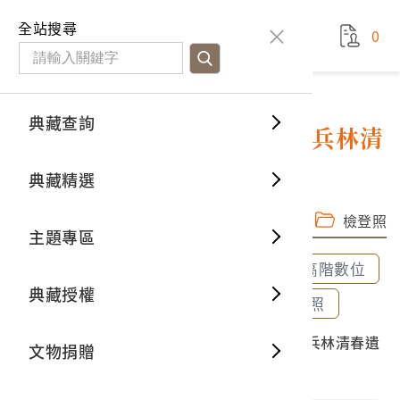
國立臺灣歷史博物館
查
全站搜尋
0
藏品檢
特色館
臺灣與
空間篇
申請說
捐贈流
Open D
典藏概
典藏查詢
藏品資料
典藏查詢
分類瀏
重要古
看得見
時間篇
操作指
我要捐
3D數位
典藏制
1944年間戰死之臺灣人日本兵林清
春遺物盒
典藏精選
一般古
藏品故
人間篇
開始申
常見問
電子書
文物典
完整子圖
高階數位檔
檢登照
主題專區
世界記
影音專
案件進
典藏網
保存維
全部選取
全部清除
選取600dpi高階數位
典藏授權
熱門藏
常見問
典藏空
選取300dpi中階數位
選取72dpi檢登照
2013.027.0001 1944年間戰死之臺灣人日本兵林清春遺
文物捐贈
典藏專
物盒