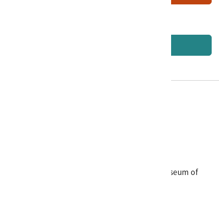
回藏品說明
電話
06-3568889
傳真
06-3564981
地址
709025 臺南市安南區長和路一段250號
國立臺灣歷史博物館 著作權所有 © National Museum of
Taiwan History. All Rights reserved.
首頁於2023年12月更版