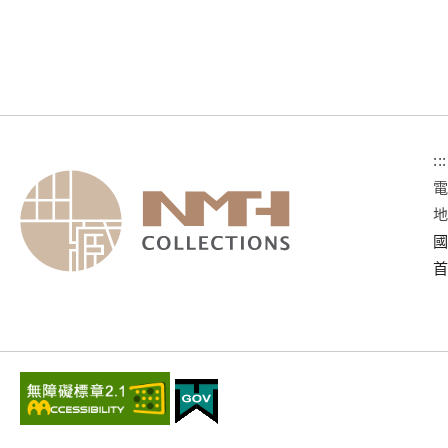
:::
國
首