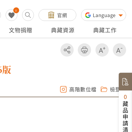
0
官網
Language
文物捐贈
典藏資源
典藏工作
分享
友善列印
增加字級
減
6版
高階數位檔
檢登照
0
藏品申請清單