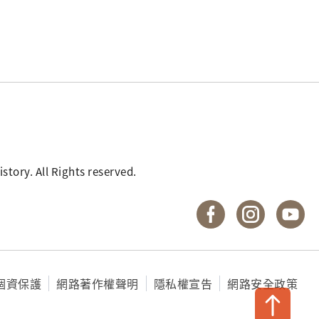
. All Rights reserved.
國立臺灣歷史博物館 
國立臺灣歷
國
個資保護
網路著作權聲明
隱私權宣告
網路安全政策