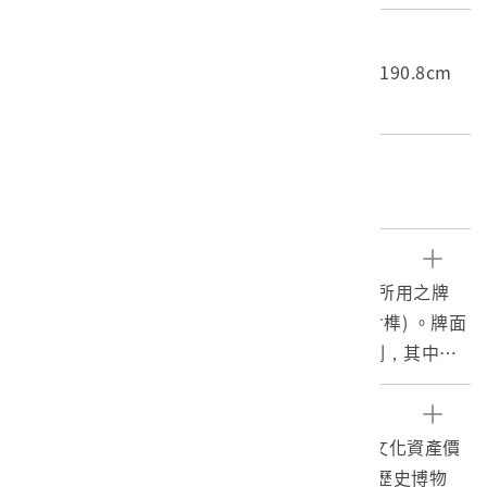
尺寸/重量
長度(X軸):45cm 寬度(Y軸):5cm 高度(Z軸):190.8cm
重量:5.96kg
關鍵字
官衙、府城、臺南府
文物描述
1. 本件為臺南府正堂執事牌，係清代官方衙門所用之牌
匾，通寬45公分、高190.2公分，厚5.4公分(含榫) 。牌面
以3塊木板拼接而成。正面的字體及邊框為陽刻，其中
「臺南府正堂」五字是以「覆竹式」技法雕成；而牌面下
方木柄頂 端 以淺斜刻形式刻出邊框。全器正、反面皆髹
參考資料
朱漆。執事牌背面可見兩條長榫(又稱閂榫 )，用以固定拼
盧泰康、廖伯豪，2020。「108至109年藏品文化資產價
板，防止其走位變形。其上可見多道棱線，為木作刨製所
值分析計畫」期末報告，委託單位：國立臺灣歷史博物