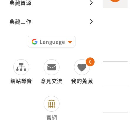
典藏資源
典藏出
典藏工作
申請授權
Language
文物名稱
臺南府正堂執事牌
0
登錄號
2009.009.0246
網站導覽
意見交流
我的蒐藏
類別
器物類 > 政治社教 > 政治偶像與象徵
官網
歷史分期
1875-1895（清代-光緒）