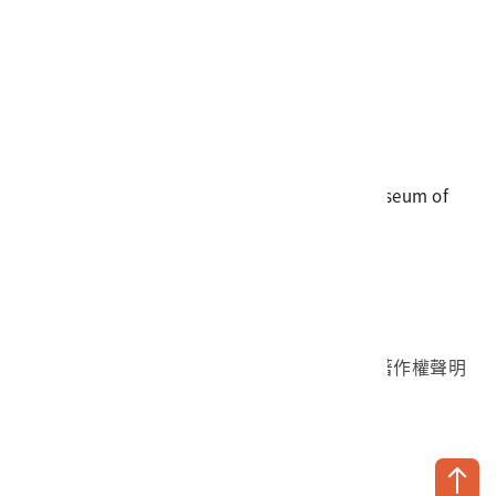
電話
06-3568889
傳真
06-3564981
地址
709025 臺南市安南區長和路一段250號
國立臺灣歷史博物館 著作權所有 © National Museum of
Taiwan History. All Rights reserved.
首頁於2023年12月更版
國立臺灣歷史博物館 Facebook 粉絲頁
國立臺灣歷史博物館 IG
國立臺灣歷史博物館 YouTube 頻道
問卷調查
個資保護
網路著作權聲明
隱私權宣告
網路安全政策