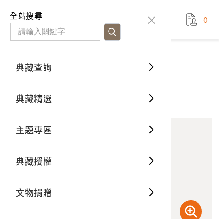
國立臺灣歷史博物館
查
全站搜尋
0
藏品檢
特色館
臺灣與
空間篇
申請說
捐贈流
Open D
典藏概
典藏查詢
藏品資料
典藏查詢
分類瀏
重要古
看得見
時間篇
操作指
我要捐
3D數位
典藏制
臺南府正堂執事牌
典藏精選
10
意見回饋
加入蒐藏
一般古
藏品故
人間篇
開始申
常見問
電子書
文物典
主題專區
世界記
影音專
案件進
典藏網
保存維
典藏授權
熱門藏
常見問
典藏空
文物捐贈
典藏專