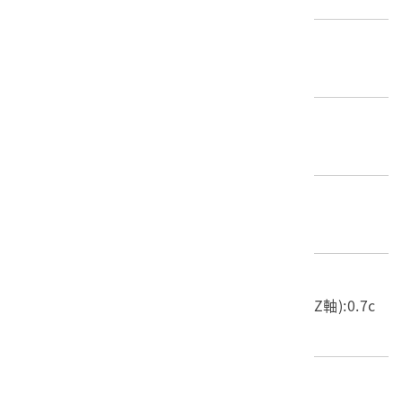
創作者/製造者
桃園麵粉工業公司
產地源始/製造地
臺灣
材質
織品
尺寸/重量
長度(X軸):41.6cm 寬度(Y軸):63.9cm 高度(Z軸):0.7c
m 重量:87.1g
關鍵字