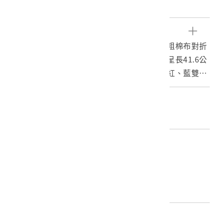
麵粉、包裝、布袋
文物描述
本件桃園麵粉工業公司製美援麵粉袋係以長幅粗棉布對折
之後，再將其中一側短邊與長邊縫合成袋狀，呈長41.6公
分，寬63.9公分之直式長方形。麵粉袋作單面紅、藍雙色
印刷。正面四邊均印有紅色長方形色塊，版面上端作盾形
標誌，為藍、白、紅3段，上段印美、中國徽，中段為兩
編目者
手作握手圖樣，印有「UNITED STATES OF AMERICA」
委託編目-博典科技文化有限公司
字樣。左側印有直書「世界糧食方案」，右側為英文翻
譯。中央處則標示有「桃園麵粉工業公司加工出品」與
編目日期
「二十二公斤裝」重量標示。下端則印有「美國人民捐
2019/12/17
贈」、「世界糧食方案/中華民國」字樣與英文譯文。
最後更新日期：
2026/01/13