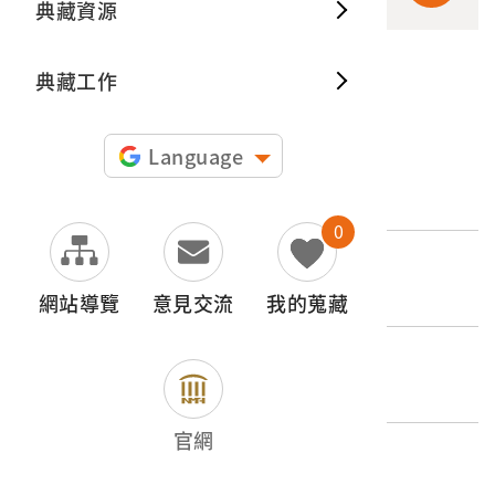
典藏資源
典藏出
典藏工作
申請授權
Language
文物名稱
桃園麵粉工業公司製美援麵粉袋
0
登錄號
2005.010.0462
網站導覽
意見交流
我的蒐藏
類別
器物類 > 商業財產 > 廣告與商標
官網
歷史分期
1945-（二戰後）