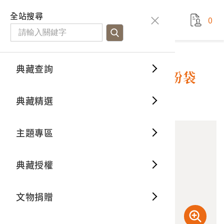
國立臺灣歷史博物館
查
全站搜尋
0
藏品檢
特色館
臺灣與
空間篇
申請說
捐贈流
Open D
典藏概
典藏查詢
藏品資料
典藏查詢
分類瀏
重要古
看得見
時間篇
操作指
我要捐
3D數位
典藏制
桃園麵粉工業公司製美援麵粉袋
典藏精選
11
意見回饋
加入蒐藏
一般古
藏品故
人間篇
開始申
常見問
電子書
文物典
主題專區
世界記
影音專
案件進
典藏網
保存維
典藏授權
熱門藏
常見問
典藏空
文物捐贈
典藏專