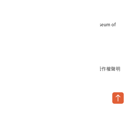
電話
06-3568889
傳真
06-3564981
地址
709025 臺南市安南區長和路一段250號
國立臺灣歷史博物館 著作權所有 © National Museum of
Taiwan History. All Rights reserved.
首頁於2023年12月更版
國立臺灣歷史博物館 Facebook 粉絲頁
國立臺灣歷史博物館 IG
國立臺灣歷史博物館 YouTube 頻道
問卷調查
個資保護
網路著作權聲明
隱私權宣告
網路安全政策