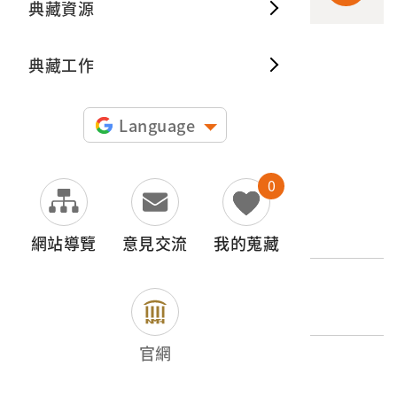
典藏資源
典藏出
典藏工作
申請授權
圖片授權聲明：
Language
0
文物名稱
臺灣省出品香蕉香煙
網站導覽
意見交流
我的蒐藏
登錄號
2004.048.0006
官網
類別
器物類 > 娛樂 > 個人嗜好品