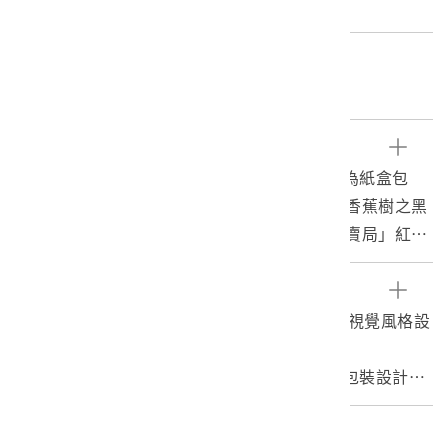
重量:16.1g
關鍵字
菸草、專賣、香烟
文物描述
1.本物件為臺灣省菸酒公賣局出品香蕉香煙，為紙盒包
裝，為四方體，其主要標示面中，其中一面有香蕉樹之黑
色剪影，並有「香蕉香烟」、「台灣省菸酒公賣局」紅色
字樣，另一面右上有香蕉樹葉剪影，並有「Banana」紅
色字樣、「Cigarettes」黑色字樣，其側邊兩面皆有「20
參考資料
CIGARETTES」黑色字樣，菸盒開封處有紅色紙條黏貼封
1.許杏蓉、張玉如，2013。臺灣香菸百年包裝視覺風格設
住。
計研究，設計學研究，16（1）：107-127。
2.戰後臺灣香菸品牌發展，初期由日治舊有品牌更名重新
2.從臺灣光復初期之社會環境探討當時香菸的包裝設計，
包裝，後香菸包裝開始反映勤儉建軍、反共復國之精神，
國立臺灣美術館，https://www.ntmofa.gov.tw/ntmofa
此外，也出現以傳統農村意象之包裝，且也推出中華文化
publish_1047_408.html（瀏覽日期：2019/08/12）。
編目者