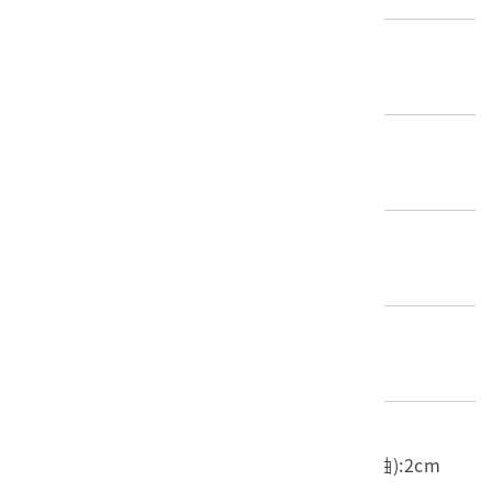
歷史分期
1945-（二戰後）
創作者/製造者
不詳
產地源始/製造地
不詳
材質
紙質
尺寸/重量
長度(X軸):5.8cm 寬度(Y軸):6.7cm 高度(Z軸):2cm