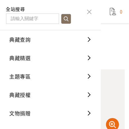
國立臺灣歷史博物館
查
全站搜尋
0
藏品檢
特色館
臺灣與
空間篇
申請說
捐贈流
Open D
典藏概
典藏查詢
藏品資料
典藏查詢
分類瀏
重要古
看得見
時間篇
操作指
我要捐
3D數位
典藏制
臺灣省出品香蕉香煙
典藏精選
11
意見回饋
加入蒐藏
一般古
藏品故
人間篇
開始申
常見問
電子書
文物典
主題專區
世界記
影音專
案件進
典藏網
保存維
典藏授權
熱門藏
常見問
典藏空
文物捐贈
典藏專