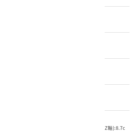
推測年份
1945～2019
創作者/製造者
西港慶安宮
產地源始/製造地
臺南市西港區
材質
複合材質
尺寸/重量
長度(X軸):29.7cm 寬度(Y軸):46.5cm 高度(Z軸):8.7c