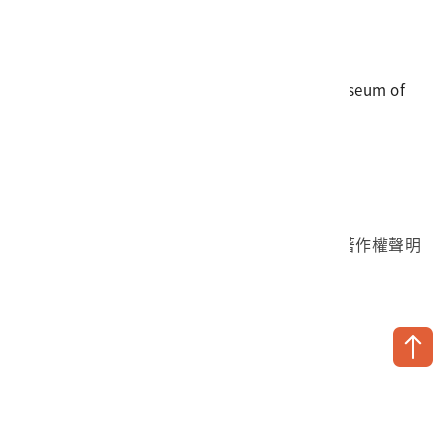
電話
06-3568889
傳真
06-3564981
地址
709025 臺南市安南區長和路一段250號
國立臺灣歷史博物館 著作權所有 © National Museum of
Taiwan History. All Rights reserved.
首頁於2023年12月更版
國立臺灣歷史博物館 Facebook 粉絲頁
國立臺灣歷史博物館 IG
國立臺灣歷史博物館 YouTube 頻道
問卷調查
個資保護
網路著作權聲明
隱私權宣告
網路安全政策