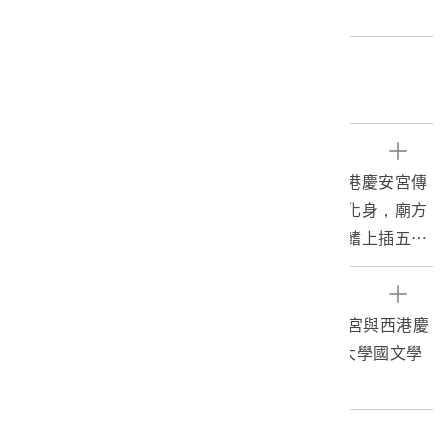
m 重量:76.7g
關鍵字
鯉魚穴、紙糊、千歲、瘟王
文物描述
本件為西港慶安宮鯉魚公令旗，紙糊作品。西港慶安宮傳
說廟址是鯉魚穴，信徒咸信鯉魚公是千歲爺的化身，廟方
製作鯉魚公令旗讓信眾迎請供奉鎮宅平安，背鰭上插五方
旗，各是東、南、西、北、中。魚身下方連接一隻竹條，
作用可插入底座，使鯉魚公令旗呈現立姿。
參考資料
凌熙，2015。鯉魚傳說與建廟信--以東勢永安宮與西港慶
安宮為例，頁：47-53。高雄：國立高雄師範大學國文學
系碩士論文。
編目者