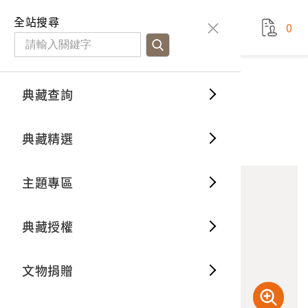
國立臺灣歷史博物館
查
全站搜尋
0
藏品檢
特色館
臺灣與
空間篇
申請說
捐贈流
Open D
典藏概
典藏查詢
藏品資料
典藏查詢
分類瀏
重要古
看得見
時間篇
操作指
我要捐
3D數位
典藏制
西港慶安宮鯉魚公令旗
典藏精選
10
意見回饋
加入蒐藏
一般古
藏品故
人間篇
開始申
常見問
電子書
文物典
主題專區
世界記
影音專
案件進
典藏網
保存維
典藏授權
熱門藏
常見問
典藏空
文物捐贈
典藏專