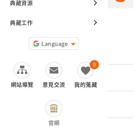
典藏資源
典藏出
典藏工作
申請授權
Language
文物名稱
西港慶安宮鯉魚公令旗
0
登錄號
2004.028.6144
網站導覽
意見交流
我的蒐藏
類別
器物類 > 娛樂 > 偶戲
官網
歷史分期
1945-（二戰後）