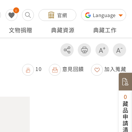
0
官網
Language
文物捐贈
典藏資源
典藏工作
分享
友善列印
增加字級
減
10
意見回饋
加入蒐藏
0
藏品申請清單