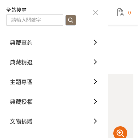
國立臺灣歷史博物館
查
全站搜尋
0
藏品檢
特色館
臺灣與
空間篇
申請說
捐贈流
Open D
典藏概
典藏查詢
藏品資料
典藏查詢
分類瀏
重要古
看得見
時間篇
操作指
我要捐
3D數位
典藏制
《打鬼救夫》電影海報
典藏精選
10
意見回饋
加入蒐藏
一般古
藏品故
人間篇
開始申
常見問
電子書
文物典
主題專區
世界記
影音專
案件進
典藏網
保存維
典藏授權
熱門藏
常見問
典藏空
文物捐贈
典藏專