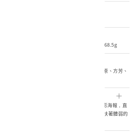
材質
紙質
尺寸/重量
長度(X軸):63.5cm 寬度(Y軸):87.5cm 重量:68.5g
關鍵字
臺灣電影、喜劇片、蔡揚名、吳念真、司馬中原、方芳、
海報
文物描述
1.臺灣電影《打鬼救夫》上映時的中文彩色電影海報，直
式印刷。畫面主要呈現妻子拿著雞毛撢子、攙扶著體弱的
丈夫，奮力對抗兩名鬼差的畫面。
2.本片是1985由飛騰電影公司出品，蔡揚名執導，吳念