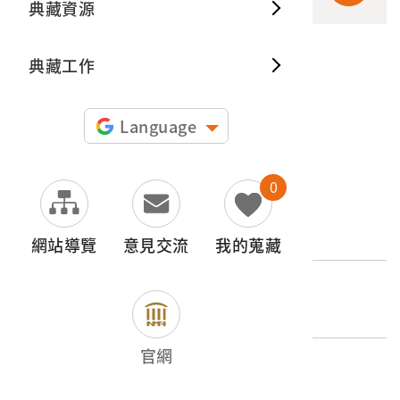
典藏資源
典藏出
典藏工作
申請授權
圖片授權聲明：
Language
0
文物名稱
《打鬼救夫》電影海報
網站導覽
意見交流
我的蒐藏
登錄號
2004.021.0120
官網
類別
器物類 > 娛樂 > 其他