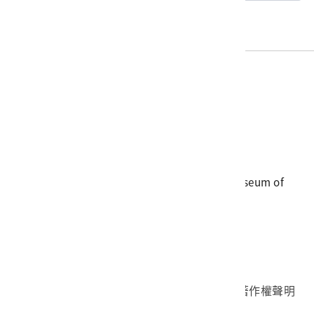
電話
06-3568889
傳真
06-3564981
地址
709025 臺南市安南區長和路一段250號
國立臺灣歷史博物館 著作權所有 © National Museum of
Taiwan History. All Rights reserved.
首頁於2023年12月更版
國立臺灣歷史博物館 Facebook 粉絲頁
國立臺灣歷史博物館 IG
國立臺灣歷史博物館 YouTube 頻道
問卷調查
個資保護
網路著作權聲明
隱私權宣告
網路安全政策