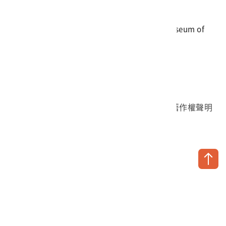
傳真
06-3564981
地址
709025 臺南市安南區長和路一段250號
國立臺灣歷史博物館 著作權所有 © National Museum of
Taiwan History. All Rights reserved.
首頁於2023年12月更版
國立臺灣歷史博物館 Facebook 粉絲頁
國立臺灣歷史博物館 IG
國立臺灣歷史博物館 YouTube 頻道
問卷調查
個資保護
網路著作權聲明
隱私權宣告
網路安全政策