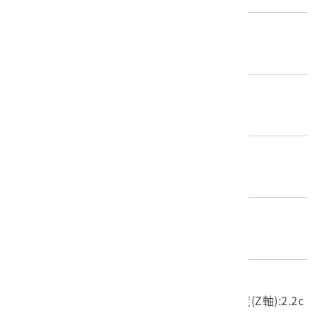
歷史分期
1895-1945（日本時代）
創作者/製造者
不詳
產地源始/製造地
不詳
材質
東方繪畫
尺寸/重量
長度(X軸):96.8cm 寬度(Y軸):168.4cm 高度(Z軸):2.2c