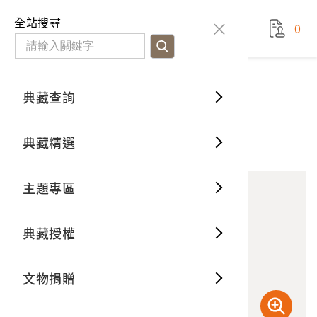
國立臺灣歷史博物館
查
全站搜尋
0
藏品檢
特色館
臺灣與
空間篇
申請說
捐贈流
Open D
典藏概
典藏查詢
藏品資料
典藏查詢
分類瀏
重要古
看得見
時間篇
操作指
我要捐
3D數位
典藏制
地藏王菩薩畫像掛軸
典藏精選
13
意見回饋
加入蒐藏
一般古
藏品故
人間篇
開始申
常見問
電子書
文物典
主題專區
世界記
影音專
案件進
典藏網
保存維
典藏授權
熱門藏
常見問
典藏空
文物捐贈
典藏專