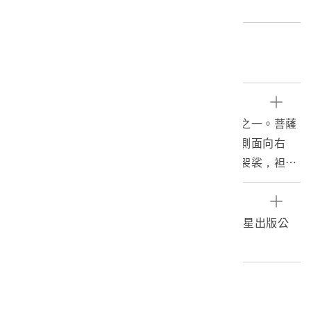
m 重量:627.5g
關鍵字
道釋畫、菩薩
文物描述
本件地藏王菩薩畫像掛軸，為佛教道場用掛軸之一。菩薩
作跨坐於神獸諦聽（地聽）背上姿態，身軀略側面向右
方，頭部後有圓形頭光。身穿深綠法衣搭橙黃袈裟，袒胸
穿雲鞋，臉部圓潤，頭戴佛冠風帽。右手上舉持錫杖，左
手橫於腹前，托持一只淨水缽，右足下垂踩一朵蓮花，神
參考資料
獸諦聽則四族站立於荷葉之上。整幅畫像設色豔麗，用筆
謝宗榮，2003。臺灣傳統宗教藝術。臺中：晨星出版公
粗獷，為重彩風格之道釋畫。
司。
地藏王菩薩為傳統漢傳佛教四大菩薩之一，又稱「大願地
藏王菩薩」。菩薩為「菩提薩埵」之簡稱，菩提為
編目者
「覺」，薩埵則為「有情」，意即覺悟的有情眾生。地藏
委託編目謝宗榮