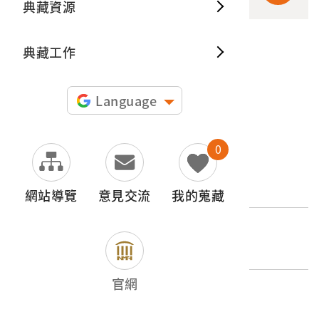
典藏資源
典藏出
典藏工作
申請授權
圖片授權聲明：
Language
0
文物名稱
地藏王菩薩畫像掛軸
網站導覽
意見交流
我的蒐藏
登錄號
2003.024.0002
官網
類別
器物類 > 宗教禮俗 > 功德畫