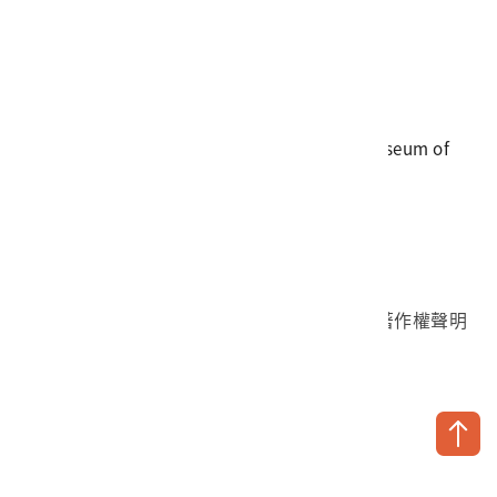
電話
06-3568889
傳真
06-3564981
地址
709025 臺南市安南區長和路一段250號
國立臺灣歷史博物館 著作權所有 © National Museum of
Taiwan History. All Rights reserved.
首頁於2023年12月更版
國立臺灣歷史博物館 Facebook 粉絲頁
國立臺灣歷史博物館 IG
國立臺灣歷史博物館 YouTube 頻道
問卷調查
個資保護
網路著作權聲明
隱私權宣告
網路安全政策