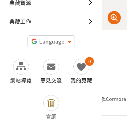
典藏資源
典藏出
典藏工作
Language
申請授權
0
圖片授權聲明：
網站導覽
意見交流
我的蒐藏
文物名稱
1867年6月15日《倫敦新聞畫報》之〈英國船艦Cormora
nt號到福爾摩沙琅嶠〉
官網
外文名稱