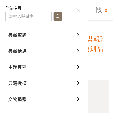
國立臺灣歷史博物館
查
全站搜尋
0
藏品檢
特色館
臺灣與
空間篇
申請說
捐贈流
Open D
典藏概
典藏查詢
藏品資料
典藏查詢
分類瀏
重要古
看得見
時間篇
操作指
我要捐
3D數位
典藏制
1867年6月15日《倫敦新聞畫報》
之〈英國船艦Cormorant號到福
典藏精選
一般古
藏品故
人間篇
開始申
常見問
電子書
文物典
爾摩沙琅嶠〉
主題專區
世界記
影音專
案件進
典藏網
保存維
10
意見回饋
加入蒐藏
典藏授權
熱門藏
常見問
典藏空
文物捐贈
典藏專