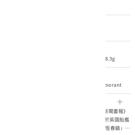
英國倫敦
材質
紙質
尺寸/重量
長度(X軸):28.3cm 寬度(Y軸):40.6cm 重量:8.3g
關鍵字
福爾摩沙、琅嶠、恆春、排灣族、H.M.S. Cormorant
文物描述
1.本物件刊登於1867年6月15日發刊的《倫敦新聞畫報》
（The Illustrated London News），是有關於英國船艦
“Cormorant”號到福爾摩沙琅嶠（今屏東縣恆春鎮），