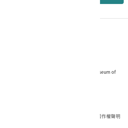
電話
06-3568889
傳真
06-3564981
地址
709025 臺南市安南區長和路一段250號
國立臺灣歷史博物館 著作權所有 © National Museum of
Taiwan History. All Rights reserved.
首頁於2023年12月更版
國立臺灣歷史博物館 Facebook 粉絲頁
國立臺灣歷史博物館 IG
國立臺灣歷史博物館 YouTube 頻道
問卷調查
個資保護
網路著作權聲明
隱私權宣告
網路安全政策