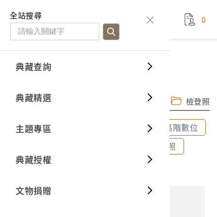
國立臺灣歷史博物館
查
全站搜尋
0
藏品檢
特色館
臺灣與
空間篇
申請說
捐贈流
Open D
典藏概
典藏查詢
藏品資料
典藏查詢
分類瀏
重要古
看得見
時間篇
操作指
我要捐
3D數位
典藏制
《南國電影》第123期
典藏精選
完整子圖
高階數位檔
一般古
藏品故
人間篇
開始申
常見問
電子書
文物典
檢登照
全部選取
全部清除
選取600dpi高階數位
主題專區
世界記
影音專
案件進
典藏網
保存維
選取300dpi中階數位
選取72dpi檢登照
典藏授權
熱門藏
常見問
典藏空
2003.009.0054 《南國電影》第123期
文物捐贈
典藏專