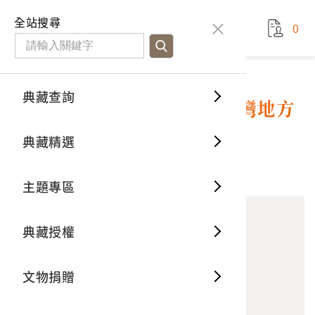
國立臺灣歷史博物館
查
全站搜尋
0
藏品檢
特色館
臺灣與
空間篇
申請說
捐贈流
Open D
典藏概
典藏查詢
藏品資料
典藏查詢
分類瀏
重要古
看得見
時間篇
操作指
我要捐
3D數位
典藏制
臺灣地方自治協會出版《臺灣地方
行政》7月號
典藏精選
一般古
藏品故
人間篇
開始申
常見問
電子書
文物典
10
意見回饋
加入蒐藏
主題專區
世界記
影音專
案件進
典藏網
保存維
典藏授權
熱門藏
常見問
典藏空
文物捐贈
典藏專