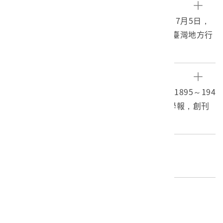
文物描述
此為一紙質雜誌。此書為1943年（昭和18年）7月5日，
杉崎英信所發行、臺灣地方自治協會出版之《臺灣地方行
政》七月號。
本物件的發行機構為「財團法人臺灣地方自治協
會」，由地方自治機關與中央要員組成，為臺灣總督府所
參考資料
設置的諮詢、輔導機構，於戰爭期間也背負著政令宣導、
蘇景亮、解從琳、蔡濬宇，2003，日本時代（1895～194
精神動員等政治作戰功能。
5）臺灣的地方行政制度變遷之研究，政治學學報，創刊
此物件與日治時期的地方自治有關，日本政府於1895
號：169-188。
年接收臺灣之後，統治制度隨時局變化屢有更替。1919年
起施行文官總督制，首任文官總督田健次郎致力推行「地
編目者
方自治」制度，臺灣各地的地方行政組織漸次走向自治
委託編目-亞洲數位典藏02
化，但在殖民地高度集權的法律制度下，地方行政組織的
從屬色彩濃厚。受到一戰前後「大正民主風潮」、「民族
編目日期
自決」、「朝鮮三一獨立運動」等因素影響，臺灣的知識
2020/08/21
份子，在1920年代以社會運動的形式於臺灣各地倡導地方