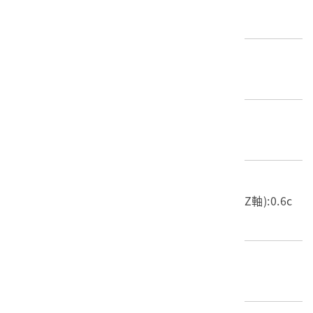
圖書文獻類 > 雜誌期刊 > 政治社會
歷史分期
1926-1945（日本時代-昭和時期）
材質
書籍
尺寸/重量
長度(X軸):15.2cm 寬度(Y軸):21.2cm 高度(Z軸):0.6c
m 重量:129.2g
關鍵字
臺灣地方行政協會、地方行政、民族自決