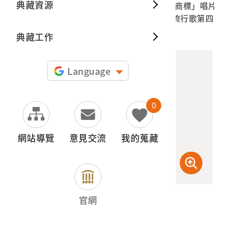
典藏資源
2003.001.1043.0001 惠美唱片廠發行「龍鳳商標」唱片
典藏出
編號「LLF-150」韓語及日語歌曲專輯《最新流行歌第四
十五集》專用封套
典藏工作
Language
0
網站導覽
意見交流
我的蒐藏
(高階數位檔) 600dpi
官網