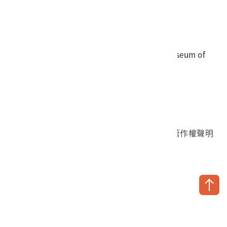
電話
06-3568889
傳真
06-3564981
地址
709025 臺南市安南區長和路一段250號
國立臺灣歷史博物館 著作權所有 © National Museum of
Taiwan History. All Rights reserved.
首頁於2023年12月更版
國立臺灣歷史博物館 Facebook 粉絲頁
國立臺灣歷史博物館 IG
國立臺灣歷史博物館 YouTube 頻道
問卷調查
個資保護
網路著作權聲明
隱私權宣告
網路安全政策