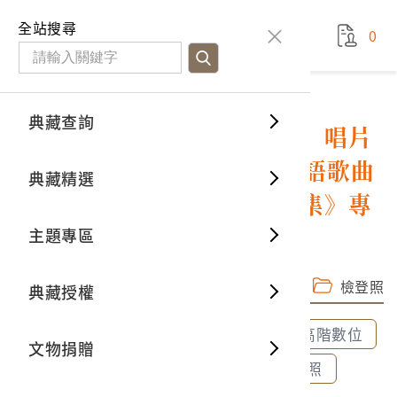
國立臺灣歷史博物館
查
全站搜尋
0
藏品檢
特色館
臺灣與
空間篇
申請說
捐贈流
Open D
典藏概
典藏查詢
藏品資料
典藏查詢
分類瀏
重要古
看得見
時間篇
操作指
我要捐
3D數位
典藏制
惠美唱片廠發行「龍鳳商標」唱片
編號「LLF-150」韓語及日語歌曲
典藏精選
一般古
藏品故
人間篇
開始申
常見問
電子書
文物典
專輯《最新流行歌第四十五集》專
用封套
主題專區
世界記
影音專
案件進
典藏網
保存維
完整子圖
高階數位檔
檢登照
典藏授權
熱門藏
常見問
典藏空
全部選取
全部清除
選取600dpi高階數位
文物捐贈
典藏專
選取300dpi中階數位
選取72dpi檢登照