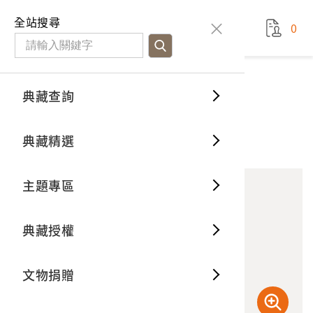
國立臺灣歷史博物館
查
全站搜尋
0
藏品檢
特色館
臺灣與
空間篇
申請說
捐贈流
Open D
典藏概
典藏查詢
藏品資料
典藏查詢
分類瀏
重要古
看得見
時間篇
操作指
我要捐
3D數位
典藏制
銅製鈸
典藏精選
10
意見回饋
加入蒐藏
一般古
藏品故
人間篇
開始申
常見問
電子書
文物典
主題專區
世界記
影音專
案件進
典藏網
保存維
典藏授權
熱門藏
常見問
典藏空
文物捐贈
典藏專