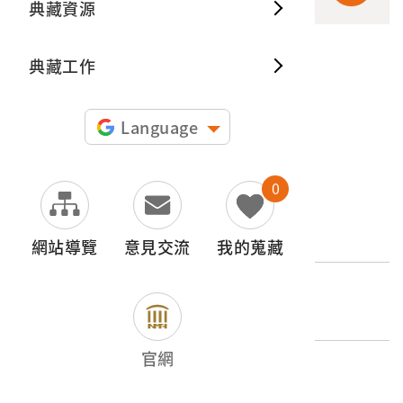
典藏資源
典藏出
典藏工作
申請授權
圖片授權聲明：
Language
0
文物名稱
銅製鈸
網站導覽
意見交流
我的蒐藏
登錄號
2003.001.0947
官網
類別
器物類 > 娛樂 > 樂器