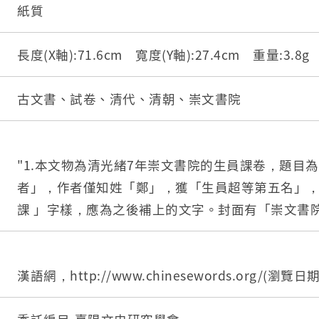
紙質
長度(X軸):71.6cm 寬度(Y軸):27.4cm 重量:3.8
古文書、試卷、清代、清朝、崇文書院
"1.本文物為清光緒7年崇文書院的生員課卷，題目
者」，作者僅知姓「鄭」，獲「生員超等第五名」
課 」字樣，應為之後補上的文字。封面有「崇文書
印，一空圓印，下方有「崇文書院」紅方印。右方
官評語：「後二頗輕靈詩未佳」，意即最後一股對
得不佳。該份份課卷乃殘卷，試律詩部分遺失。
漢語網，http://www.chinesewords.org/(瀏覽日期
2.課卷為八折長條形內有紅格線如稿紙的試卷，第