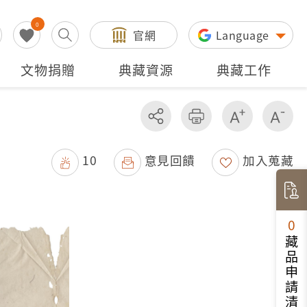
0
官網
Language
文物捐贈
典藏資源
典藏工作
分享
友善列印
增加字級
減
10
意見回饋
加入蒐藏
0
藏品申請清單