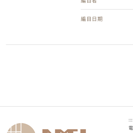
編目者
編目日期
:::