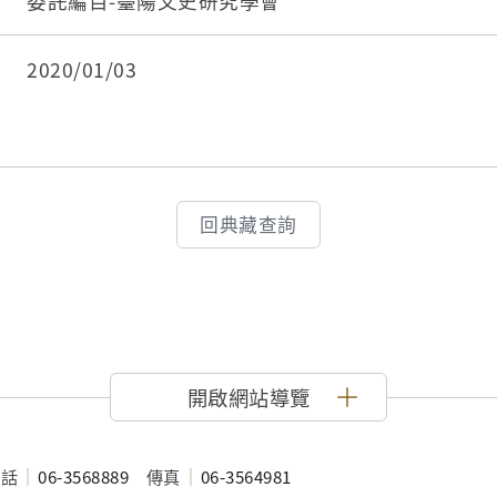
面：紀錄學生姓名、書院名稱、等第資訊；第三折
委託編目-臺陽文史研究學會
寫，第一行為試題，第二行頂格寫作。文體乃四書
文，有嚴格的格式要求，要有四組大型的對偶，正
2020/01/03
文書院，位於東安坊，今臺南市市區，前身為臺灣府
知府衛台揆改建為崇文書院。"
回典藏查詢
開啟網站導覽
電話
06-3568889
傳真
06-3564981