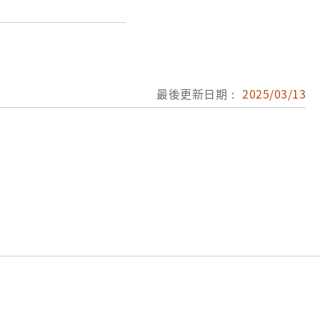
為學官評語；第四折起
文，即為所謂的八股
反相對，環環相扣。崇
義學，清康熙43年由
最後更新日期：
2025/03/13