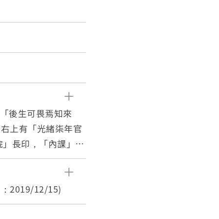
g
為「後生可畏焉知來
，右上有「光緒柒年官
院」長印，「內課」圓
有一獨立長條紙，乃學
偶很輕巧，但試律詩寫
：2019/12/15)
一折空白，第二折為封