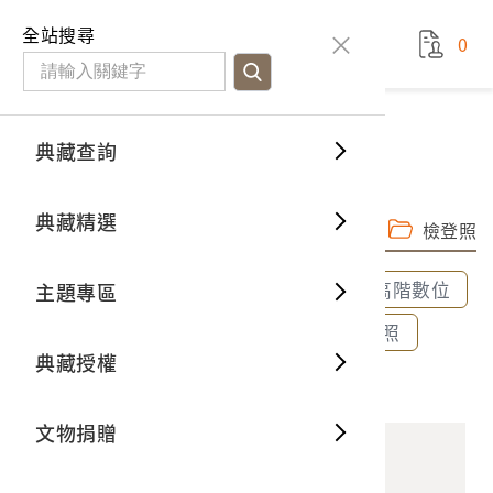
國立臺灣歷史博物館
查
全站搜尋
0
藏品檢
特色館
臺灣與
空間篇
申請說
捐贈流
Open D
典藏概
典藏查詢
藏品資料
典藏查詢
分類瀏
重要古
看得見
時間篇
操作指
我要捐
3D數位
典藏制
貝殼裝飾花瓶
典藏精選
完整子圖
高階數位檔
一般古
藏品故
人間篇
開始申
常見問
電子書
文物典
檢登照
全部選取
全部清除
選取600dpi高階數位
主題專區
世界記
影音專
案件進
典藏網
保存維
選取300dpi中階數位
選取72dpi檢登照
典藏授權
熱門藏
常見問
典藏空
2001.001.0438 貝殼裝飾花瓶
文物捐贈
典藏專