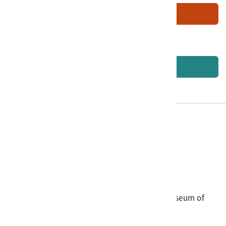
加入申請清單
回藏品說明
電話
06-3568889
傳真
06-3564981
地址
709025 臺南市安南區長和路一段250號
國立臺灣歷史博物館 著作權所有 © National Museum of
Taiwan History. All Rights reserved.
首頁於2023年12月更版