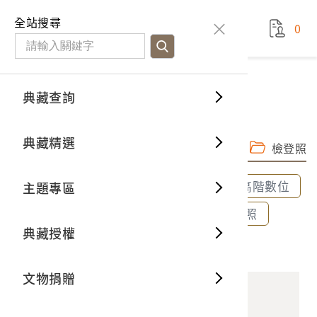
國立臺灣歷史博物館
查
全站搜尋
0
藏品檢
特色館
臺灣與
空間篇
申請說
捐贈流
Open D
典藏概
典藏查詢
藏品資料
典藏查詢
分類瀏
重要古
看得見
時間篇
操作指
我要捐
3D數位
典藏制
馬約利卡磁磚
典藏精選
完整子圖
高階數位檔
一般古
藏品故
人間篇
開始申
常見問
電子書
文物典
檢登照
全部選取
全部清除
選取600dpi高階數位
主題專區
世界記
影音專
案件進
典藏網
保存維
選取300dpi中階數位
選取72dpi檢登照
典藏授權
熱門藏
常見問
典藏空
2001.001.0269 馬約利卡磁磚
文物捐贈
典藏專