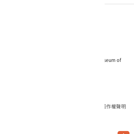
電話
06-3568889
傳真
06-3564981
地址
709025 臺南市安南區長和路一段250號
國立臺灣歷史博物館 著作權所有 © National Museum of
Taiwan History. All Rights reserved.
首頁於2023年12月更版
國立臺灣歷史博物館 Facebook 粉絲頁
國立臺灣歷史博物館 IG
國立臺灣歷史博物館 YouTube 頻道
問卷調查
個資保護
網路著作權聲明
隱私權宣告
網路安全政策