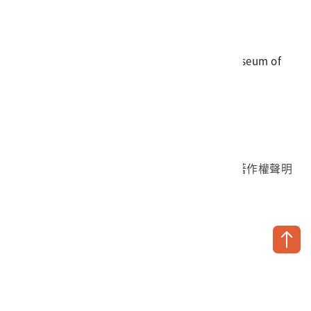
電話
06-3568889
傳真
06-3564981
地址
709025 臺南市安南區長和路一段250號
國立臺灣歷史博物館 著作權所有 © National Museum of
Taiwan History. All Rights reserved.
首頁於2023年12月更版
國立臺灣歷史博物館 Facebook 粉絲頁
國立臺灣歷史博物館 IG
國立臺灣歷史博物館 YouTube 頻道
問卷調查
個資保護
網路著作權聲明
隱私權宣告
網路安全政策