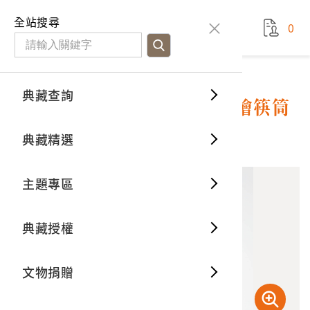
國立臺灣歷史博物館
查
全站搜尋
0
藏品檢
特色館
臺灣與
空間篇
申請說
捐贈流
Open D
典藏概
典藏查詢
藏品資料
典藏查詢
分類瀏
重要古
看得見
時間篇
操作指
我要捐
3D數位
典藏制
白瓷鑲金邊半圓形玫瑰紋彩繪筷筒
典藏精選
11
意見回饋
加入蒐藏
一般古
藏品故
人間篇
開始申
常見問
電子書
文物典
主題專區
世界記
影音專
案件進
典藏網
保存維
典藏授權
熱門藏
常見問
典藏空
文物捐贈
典藏專