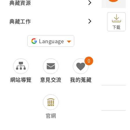
典藏資源
典藏出
典藏工作
申請授權
下載
圖片授權聲明：
Language
0
文物名稱
白瓷鑲金邊半圓形玫瑰紋彩繪筷筒
網站導覽
意見交流
我的蒐藏
登錄號
2001.001.0015
官網
類別
器物類 > 飲食用具 > 其他