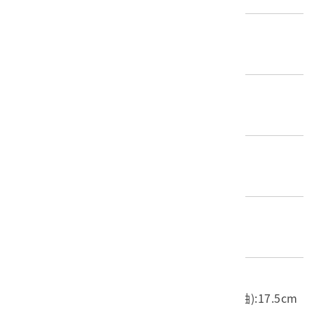
歷史分期
1895-1945（日本時代）
創作者/製造者
不詳
產地源始/製造地
不詳
材質
陶瓷
尺寸/重量
長度(X軸):8.4cm 寬度(Y軸):7.3cm 高度(Z軸):17.5cm