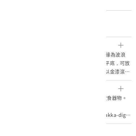
重量:427.3g
關鍵字
箸籠、筷子籠
文物描述
1. 陶瓷製成，整體呈竹節造型，背面扁平，上緣為波浪
狀，後方凸起處鑽有一圓形孔洞，綁有紅繩，平底，可放
置於餐桌或懸掛於牆上。筒身上緣及竹節處皆以金漆滾
邊，正面中央繪有玫瑰圖樣，底部鑽有五個透氣小孔，並
以朱墨寫上「正德」二字。
參考資料
2. 筷筒為盛裝筷子的器具，是臺灣早期家庭常見的生活用
1. 鄭文彰，2002。先民生活天地，臺灣早期飲食器物。
品。將使用過的筷子洗淨後，放在筷筒裡風乾，筷筒底部
臺南：臺南縣文化局。
通常鑽有小孔，主要的功能為排水和通風，保持桶內乾
2. 筷筒，新北市客家數位館。https://www.hakka-digit
燥，避免筷子發霉。
al.ntpc.gov.tw/files/15-1003-426,c140-1.php。2018/
7/10瀏覽。
編目者