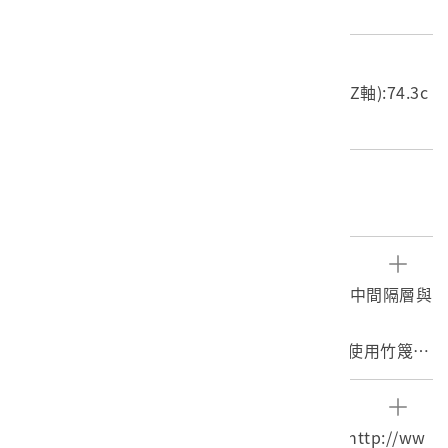
木質
尺寸/重量
長度(X軸):50.5cm 寬度(Y軸):40.5cm 高度(Z軸):74.3c
m 重量:3.3kg
關鍵字
竹籃、點心籃、飯菜籃、提籃
文物描述
1. 墨繪竹編點心籃組，共1組3件，包括蓋子、中間隔層與
提籃。
2. 點心籃蓋子外形呈圓盤狀，中央向上隆起，使用竹篾以
三角編法編製成六邊形，邊緣再以細竹篾以輪口收編法漸
收成圓形邊框。蓋頂中央隆起處墨繪多層六邊形，其中飾
參考資料
以回紋、花草紋等，最外圈為圓框。點心籃蓋子置於提籃
1. 新北市客家數位館，典藏品及文物，廚具，http://ww