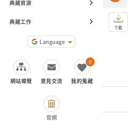
典藏資源
典藏出
典藏工作
申請授權
下載
圖片授權聲明：
Language
0
文物名稱
墨繪竹編點心籃組
網站導覽
意見交流
我的蒐藏
登錄號
2000.001.0010
官網
類別
器物類 > 飲食用具 > 其他