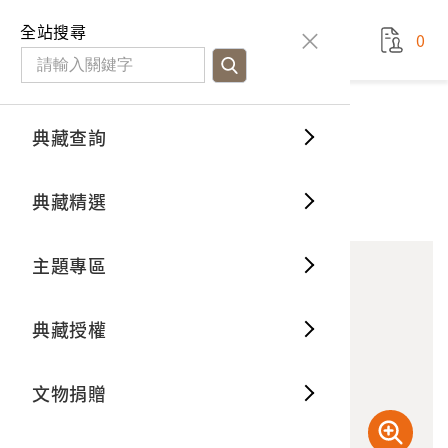
國立臺灣歷史博物館
查
全站搜尋
0
藏品檢
特色館
臺灣與
空間篇
申請說
捐贈流
Open D
典藏概
典藏查詢
藏品資料
典藏查詢
分類瀏
重要古
看得見
時間篇
操作指
我要捐
3D數位
典藏制
墨繪竹編點心籃組
典藏精選
12
意見回饋
加入蒐藏
一般古
藏品故
人間篇
開始申
常見問
電子書
文物典
主題專區
世界記
影音專
案件進
典藏網
保存維
典藏授權
熱門藏
常見問
典藏空
文物捐贈
典藏專