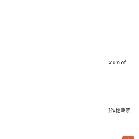
電話
06-3568889
傳真
06-3564981
地址
709025 臺南市安南區長和路一段250號
國立臺灣歷史博物館 著作權所有 © National Museum of
Taiwan History. All Rights reserved.
首頁於2023年12月更版
國立臺灣歷史博物館 Facebook 粉絲頁
國立臺灣歷史博物館 IG
國立臺灣歷史博物館 YouTube 頻道
問卷調查
個資保護
網路著作權聲明
隱私權宣告
網路安全政策