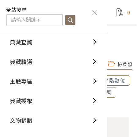
國立臺灣歷史博物館
查
全站搜尋
0
藏品檢
特色館
臺灣與
空間篇
申請說
捐贈流
Open D
典藏概
典藏查詢
藏品資料
典藏查詢
分類瀏
重要古
看得見
時間篇
操作指
我要捐
3D數位
典藏制
補襪木架
典藏精選
完整子圖
高階數位檔
一般古
藏品故
人間篇
開始申
常見問
電子書
文物典
檢登照
全部選取
全部清除
選取600dpi高階數位
主題專區
世界記
影音專
案件進
典藏網
保存維
選取300dpi中階數位
選取72dpi檢登照
典藏授權
熱門藏
常見問
典藏空
2000.001.0005 補襪木架
文物捐贈
典藏專