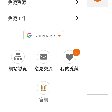
典藏資源
典藏出
典藏工作
申請授權
圖片授權聲明：
Language
0
文物名稱
龜殼笠
網站導覽
意見交流
我的蒐藏
登錄號
2000.001.0003
官網
類別
器物類 > 產業 > 農業