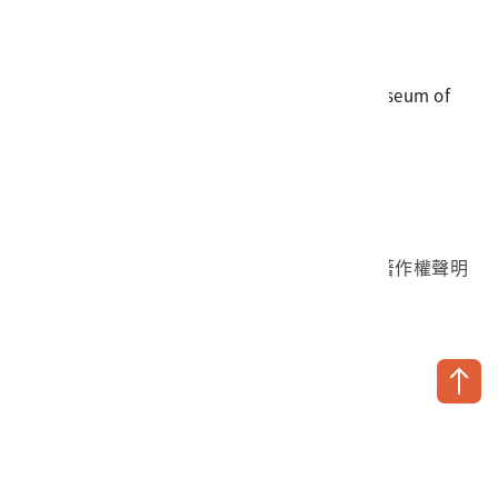
電話
06-3568889
傳真
06-3564981
地址
709025 臺南市安南區長和路一段250號
國立臺灣歷史博物館 著作權所有 © National Museum of
Taiwan History. All Rights reserved.
首頁於2023年12月更版
國立臺灣歷史博物館 Facebook 粉絲頁
國立臺灣歷史博物館 IG
國立臺灣歷史博物館 YouTube 頻道
問卷調查
個資保護
網路著作權聲明
隱私權宣告
網路安全政策