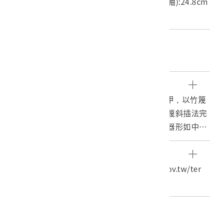
長度(X軸):99cm 寬度(Y軸):73.8cm 高度(Z軸):24.8cm
重量:1.03kg
關鍵字
農具、雨具
文物描述
1.本件龜殼笠，又稱龜披，客家人稱龜罩或龜甲，以竹篾
採六角透孔編織法製作內外層，邊緣收編以剩篾斜插法完
成，夾層內披竹葉與黑色防水油布。龜殼笠其器形如中央
隆起之龜甲，上緣略帶弧形左右兩側綁結黃色尼龍繩，可
由頭部鑽入，固定於頸部，披掛於背上。
參考資料
2.龜殼笠為臺灣傳統農具，農夫進行農事時遮蔽風雨之
龜甲笠，臺灣民俗文物辭典，http://dict.th.gov.tw/ter
用，常見於農田插秧除草等需要彎腰工作時使用，穿著時
m/view/103（瀏覽日 期：2019/06/09）
頭部搭配斗笠。
編目者