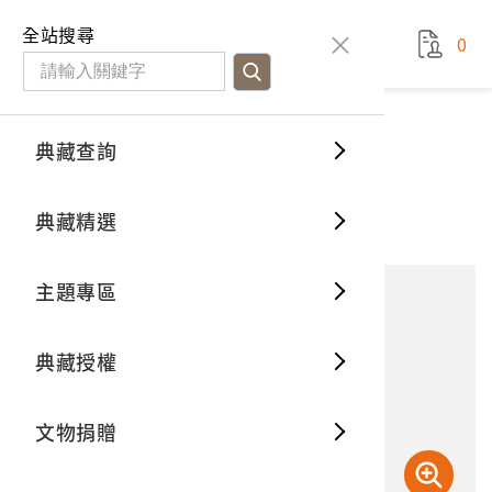
國立臺灣歷史博物館
查
全站搜尋
0
藏品檢
特色館
臺灣與
空間篇
申請說
捐贈流
Open D
典藏概
典藏查詢
藏品資料
典藏查詢
分類瀏
重要古
看得見
時間篇
操作指
我要捐
3D數位
典藏制
龜殼笠
典藏精選
67
意見回饋
加入蒐藏
一般古
藏品故
人間篇
開始申
常見問
電子書
文物典
主題專區
世界記
影音專
案件進
典藏網
保存維
典藏授權
熱門藏
常見問
典藏空
文物捐贈
典藏專