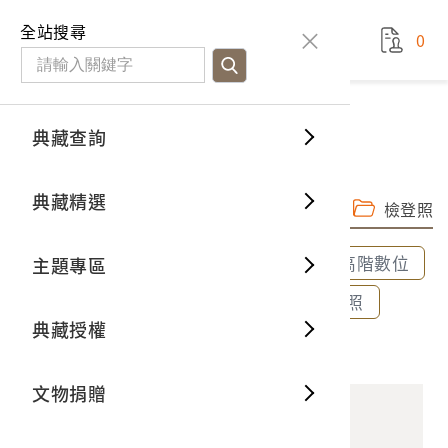
國立臺灣歷史博物館
查
全站搜尋
0
藏品檢
特色館
臺灣與
空間篇
申請說
捐贈流
Open D
典藏概
典藏查詢
藏品資料
典藏查詢
分類瀏
重要古
看得見
時間篇
操作指
我要捐
3D數位
典藏制
花草刺繡三寸金蓮右鞋
典藏精選
完整子圖
高階數位檔
一般古
藏品故
人間篇
開始申
常見問
電子書
文物典
檢登照
全部選取
全部清除
選取600dpi高階數位
主題專區
世界記
影音專
案件進
典藏網
保存維
選取300dpi中階數位
選取72dpi檢登照
典藏授權
熱門藏
常見問
典藏空
2000.001.0002.0002 花草刺繡三寸金蓮右鞋
文物捐贈
典藏專