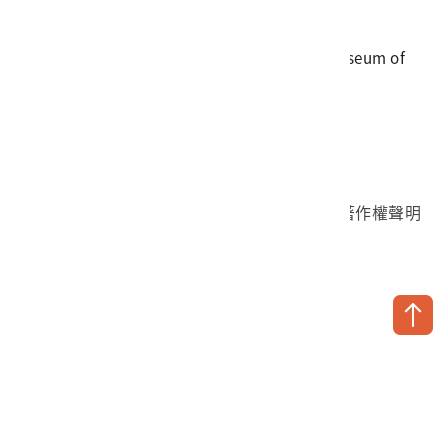
傳真
06-3564981
地址
709025 臺南市安南區長和路一段250號
國立臺灣歷史博物館 著作權所有 © National Museum of
Taiwan History. All Rights reserved.
首頁於2023年12月更版
國立臺灣歷史博物館 Facebook 粉絲頁
國立臺灣歷史博物館 IG
國立臺灣歷史博物館 YouTube 頻道
問卷調查
個資保護
網路著作權聲明
隱私權宣告
網路安全政策