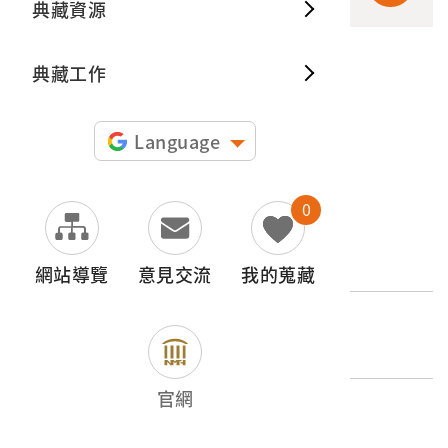
典藏資源
典藏出
典藏工作
申請授權
圖片授權聲明：
Language
0
文物名稱
椰子樹與轎子
網站導覽
意見交流
我的蒐藏
外文名稱
（臺灣の情緒）椰子と轎
官網
登錄號
2002.007.0910