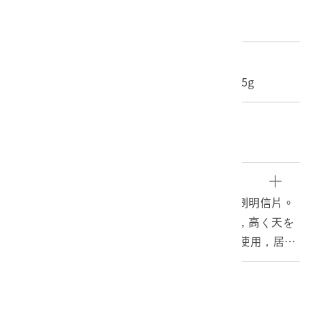
材質
紙質
尺寸/重量
長度(X軸):8.8cm 寬度(Y軸):14cm 重量:2.45g
關鍵字
椰子樹、轎子、臺灣的情緒
文物描述
1.日本東京印製「臺灣的情緒」系列之彩色印刷明信片。
2.上有說明文字：「（臺灣の情緒）椰子と轎，高く天を
衝くのは椰子である，轎は長途の乘物として使用，居た
が？日では儀式等で時折り見受けられる。」（中譯：高
高衝向天際的是椰子。轎子則是長途旅行使用的交通工
編目者
具，現在只有偶爾在舉行儀式時才看得見。）背面則印刷
張淑卿