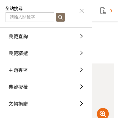
國立臺灣歷史博物館
查
全站搜尋
0
藏品檢
特色館
臺灣與
空間篇
申請說
捐贈流
Open D
典藏概
典藏查詢
藏品資料
典藏查詢
分類瀏
重要古
看得見
時間篇
操作指
我要捐
3D數位
典藏制
椰子樹與轎子
典藏精選
10
意見回饋
加入蒐藏
一般古
藏品故
人間篇
開始申
常見問
電子書
文物典
主題專區
世界記
影音專
案件進
典藏網
保存維
典藏授權
熱門藏
常見問
典藏空
文物捐贈
典藏專