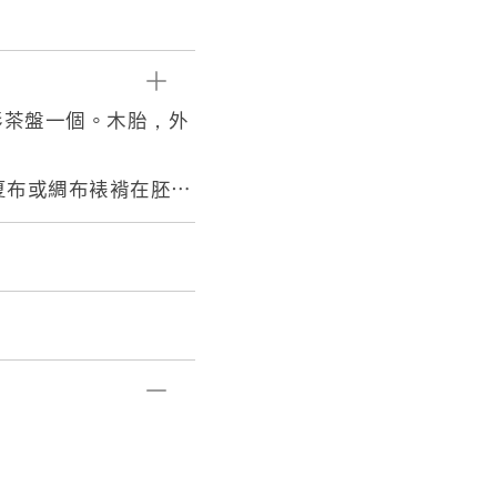
形茶盤一個。木胎，外
，以夏布或綢布裱褙在胚胎
、髹漆、打磨等多道工
，以「沈紹安」開頭，