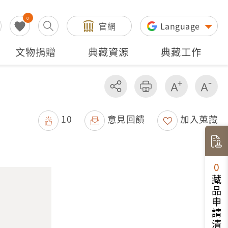
0
官網
Language
文物捐贈
典藏資源
典藏工作
分享
友善列印
增加字級
減
10
意見回饋
加入蒐藏
0
藏品申請清單