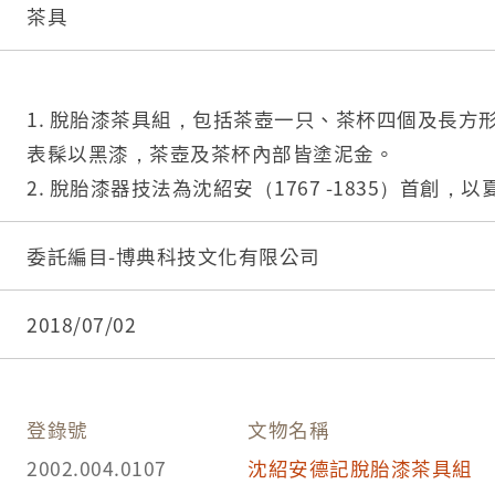
茶具
1. 脫胎漆茶具組，包括茶壺一只、茶杯四個及長方
表髹以黑漆，茶壺及茶杯內部皆塗泥金。
2. 脫胎漆器技法為沈紹安（1767 -1835）首創
上，經陰乾後上漆灰料，之後脫去模型，再經填灰
序。此技法世代傳承，沈紹安的後代紛紛自立門戶
委託編目-博典科技文化有限公司
後方再加上自己的店號。
2018/07/02
登錄號
文物名稱
2002.004.0107
沈紹安德記脫胎漆茶具組