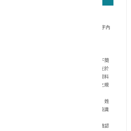
若無法正確播放驗證碼文字語音，請按
驗證碼文字連結
讀取驗證碼文字內
容
個人資料蒐集說明：
一、文化部及國立臺灣歷史博物館（以下簡
稱本館）取得您的個人資料，目的在於
本館進行相關訊息提供，您的個人資料
是受到個人資料保護法及相關法令之規
範。
二、您可依您的需要提供以下個人資料：姓
名、連絡方式或其他得以直接或間接識
別您個人之資料。
三、您同意本館以您所提供的個人資料確認