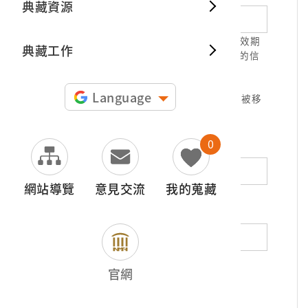
典藏資源
典藏出
1.請正確填寫以利確認信件寄達，並請於有效期
典藏工作
限( 7天 )內，完成信件驗證。凡未經您確認的信
件，本信箱將不予受理。
2.若您使用免費信箱(例如QQ、iCloud、
Language
yahoo、pchome信箱等)，本館的回信可能被移
至垃圾信件，或無法寄達，敬請留意。
0
地址（非必填）
網站導覽
意見交流
我的蒐藏
電話（非必填）
若為市內電話，請填寫區域號碼，如：02-
官網
12345678
*
內容（必填）