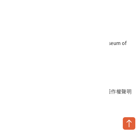
電話
06-3568889
傳真
06-3564981
地址
709025 臺南市安南區長和路一段250號
國立臺灣歷史博物館 著作權所有 © National Museum of
Taiwan History. All Rights reserved.
首頁於2023年12月更版
國立臺灣歷史博物館 Facebook 粉絲頁
國立臺灣歷史博物館 IG
國立臺灣歷史博物館 YouTube 頻道
問卷調查
個資保護
網路著作權聲明
隱私權宣告
網路安全政策