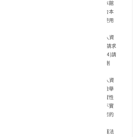
您的身份、與您進行連絡、提供您本館
各項相關服務及資訊，以及其他符合本
館組織章程所定業務等特定目的之使用
方式。
四、您可依個人資料保護法，就您的個人資
料向本館：(1)請求查詢或閱覽、(2)請求
製給複製本、(3)請求補充或更正、(4)請
求停止蒐集、處理及利用、(5)請求刪
除。
五、您可自由選擇是否提供本館您的個人資
料，但若您所提供之個人資料，經檢舉
或本館發現不足以確認您的身分真實性
或其他個人資料冒用、盜用、資料不實
等情形，本館有權暫時停止提供對您的
服務，若有不便之處敬請見諒。
六、您瞭解此一同意書符合個人資料保護法