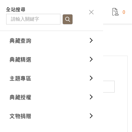
國立臺灣歷史博物館
查
全站搜尋
0
藏品檢
特色館
臺灣與
空間篇
申請說
捐贈流
Open D
典藏概
網站服務
意見交流
典藏查詢
分類瀏
重要古
看得見
時間篇
操作指
我要捐
3D數位
典藏制
意見交流
典藏精選
一般古
藏品故
人間篇
開始申
常見問
電子書
文物典
*
姓名（必填）
主題專區
世界記
影音專
案件進
典藏網
保存維
典藏授權
熱門藏
常見問
典藏空
性別：
男
女
X
不公開
文物捐贈
典藏專
*
電子郵件（必填）