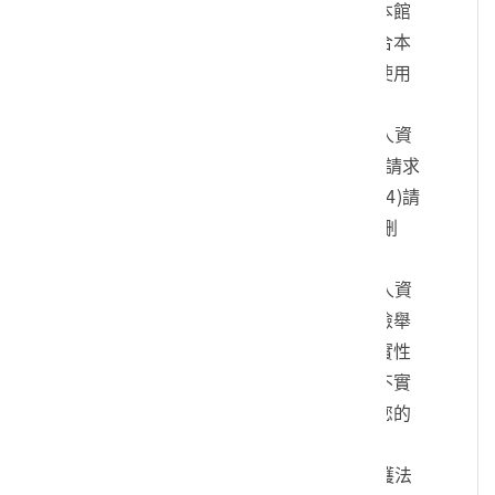
您的身份、與您進行連絡、提供您本館
各項相關服務及資訊，以及其他符合本
館組織章程所定業務等特定目的之使用
方式。
四、您可依個人資料保護法，就您的個人資
料向本館：(1)請求查詢或閱覽、(2)請求
製給複製本、(3)請求補充或更正、(4)請
求停止蒐集、處理及利用、(5)請求刪
除。
五、您可自由選擇是否提供本館您的個人資
料，但若您所提供之個人資料，經檢舉
或本館發現不足以確認您的身分真實性
或其他個人資料冒用、盜用、資料不實
等情形，本館有權暫時停止提供對您的
服務，若有不便之處敬請見諒。
六、您瞭解此一同意書符合個人資料保護法