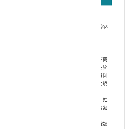
若無法正確播放驗證碼文字語音，請按
驗證碼文字連結
讀取驗證碼文字內
容
個人資料蒐集說明：
一、文化部及國立臺灣歷史博物館（以下簡
稱本館）取得您的個人資料，目的在於
本館進行相關訊息提供，您的個人資料
是受到個人資料保護法及相關法令之規
範。
二、您可依您的需要提供以下個人資料：姓
名、連絡方式或其他得以直接或間接識
別您個人之資料。
三、您同意本館以您所提供的個人資料確認