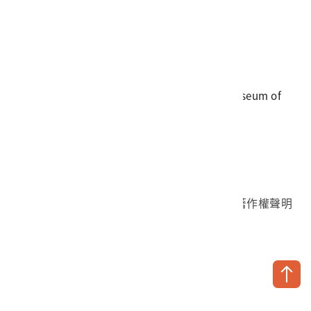
電話
06-3568889
傳真
06-3564981
地址
709025 臺南市安南區長和路一段250號
國立臺灣歷史博物館 著作權所有 © National Museum of
Taiwan History. All Rights reserved.
首頁於2023年12月更版
國立臺灣歷史博物館 Facebook 粉絲頁
國立臺灣歷史博物館 IG
國立臺灣歷史博物館 YouTube 頻道
問卷調查
個資保護
網路著作權聲明
隱私權宣告
網路安全政策