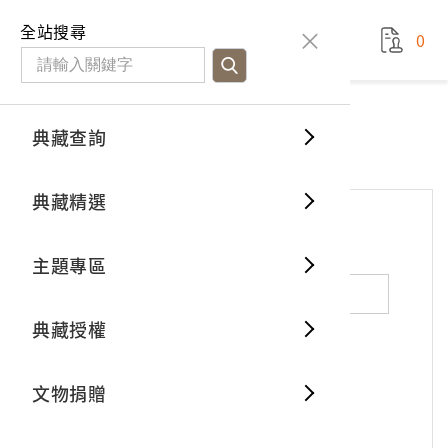
國立臺灣歷史博物館
查
全站搜尋
0
藏品檢
特色館
臺灣與
空間篇
申請說
捐贈流
Open D
典藏概
網站服務
意見交流
典藏查詢
分類瀏
重要古
看得見
時間篇
操作指
我要捐
3D數位
典藏制
意見交流
典藏精選
一般古
藏品故
人間篇
開始申
常見問
電子書
文物典
*
姓名（必填）
主題專區
世界記
影音專
案件進
典藏網
保存維
典藏授權
熱門藏
常見問
典藏空
性別：
男
女
X
不公開
文物捐贈
典藏專
*
電子郵件（必填）