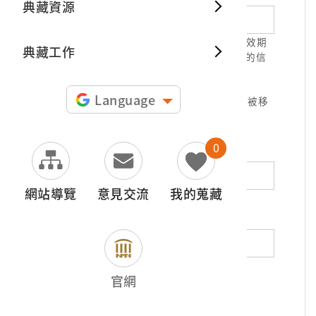
典藏資源
典藏出
1.請正確填寫以利確認信件寄達，並請於有效期
典藏工作
限( 7天 )內，完成信件驗證。凡未經您確認的信
件，本信箱將不予受理。
2.若您使用免費信箱(例如QQ、iCloud、
Language
yahoo、pchome信箱等)，本館的回信可能被移
至垃圾信件，或無法寄達，敬請留意。
0
地址（非必填）
網站導覽
意見交流
我的蒐藏
電話（非必填）
若為市內電話，請填寫區域號碼，如：02-
官網
12345678
*
內容（必填）