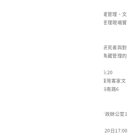
本論壇以「跨域合作」為主題，聚焦博物館典藏管理、文
物維護及文化資產保存等實務工作，分享典藏管理現場實
務經驗與合作成果，促進館際交流與專業對話
誠摯邀請博物館、文化資產相關領域工作者、研究者與對
典藏議題有興趣的朋友，一同交流對話，共創典藏管理的
新未來
舉辦時間｜2026年6月26日（五）09:50-16:20
舉辦地點｜客家委員會客家文化發展中心 臺灣客家文
化館 國際會議廳（苗栗縣銅鑼鄉九湖村銅科南路6
號）
報到時間｜09:30-09:50
報到地點｜臺灣客家文化館國際會議廳（行政辦公室1
樓）
線上報名｜即日起開始報名，至2026年6月20日17:00