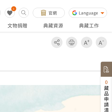
0
官網
Language
文物捐贈
典藏資源
典藏工作
分享
友善列印
增加字級
減
0
藏品申請清單