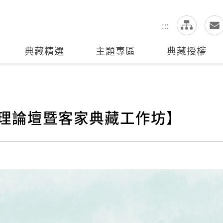
網
全站搜尋
:::
典藏精選
主題專區
典藏授權
管理論壇暨客家典藏工作坊】